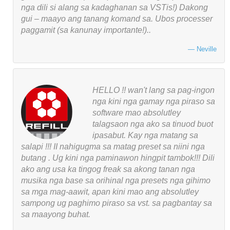
nga dili si alang sa kadaghanan sa VSTis!) Dakong
gui – maayo ang tanang komand sa. Ubos processer
paggamit (sa kanunay importante!)..
Neville
HELLO !! wan't lang sa pag-ingon
nga kini nga gamay nga piraso sa
software mao absolutley
talagsaon nga ako sa tinuod buot
ipasabut. Kay nga matang sa
salapi !!! II nahigugma sa matag preset sa niini nga
butang . Ug kini nga paminawon hingpit tambok!!! Dili
ako ang usa ka tingog freak sa akong tanan nga
musika nga base sa orihinal nga presets nga gihimo
sa mga mag-aawit, apan kini mao ang absolutley
sampong ug paghimo piraso sa vst. sa pagbantay sa
sa maayong buhat.