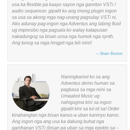
usa ka flexible pa kaayo sayon ​​nga gamiton VSTi /
audio sequencer. gipalit ko ang imong plugin ingon
sa usa sa akong mga nag-unang pagsulay VSTi ni.
Ako adunay pag-ingon nga Adventus ang labing fluid
ug impresibo nga pagsala ko walay katapusan
nakadungog sa bisan unsa nga humok nga synth.
Ang tunog sa mga hingpit nga bili niini!
Bram Boston
Naningkamot ko sa ang
Adventus demo human sa
pagbasa sa mga niini sa
Umaabot Music ug
nahigugma kini sa ingon
gipalit kini sa tul-id sa! Order
kinahanglan nga bisan kanus-a uban kaninyo karon.
Ang ingon nga ang usa ka dakung buhat nga
gamhanan VSTi (bisan pa uban sa mga epekto sa –