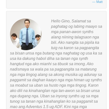
Matt
Hello Gino, Salamat sa
paghatag og labing maayo sa
mga panan-awon synths
alang niining talagsaon nga
bili. Ako nangita sa pipila ka
tuig na karon sa pagpangita
sa bisan unsa nga butang nga naghatag og usa ka sa
usa ka dakung habol diha sa tanan nga synth
hangtud nga ako mianhi sa tibuok sa imong. Ako
nadismaya sa wala pa sa pagpangita sa matarung
nga mga tingog alang sa akong musika ug adunay sa
paggamit sa daghan kaayo nga mga himan ug synths
sa moabut sa uban sa husto nga mga tingog. Karon
ako dili na kinahanglan nga tan-awon sa bisan unsa
nga dugang nga. Uban sa inyong synths ug sa mga
tunog sa tanan nga kinahanglan ko sa paggamit sa
mao ang Adventus 1.5 ug ADF. Kini nga mga