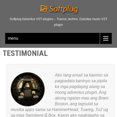
Softplug Adventus VST plugins – Trance, techno, Dubstep music VST
plugin
menu
TESTIMONIAL
Ako lang email sa kanimo sa
pagpadala kaninyo sa pipila
ka mga pagdayeg alang sa
imong adventus plugin. Ang
akong ngalan mao ang Bram
Boston, ang tagsulat sa
musika apps sama sa HammerHead, Tuareg, Tu2 ug
sa mga Steinberg B.Box. Karon ako nagtrabaho sa