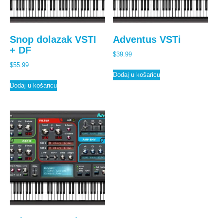
Snop dolazak VSTI
Adventus VSTi
+ DF
$
39.99
$
55.99
Dodaj u košaricu
Dodaj u košaricu