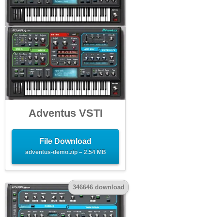
Adventus VSTI
File Download
adventus-demo.zip – 2.54 MB
346646 download