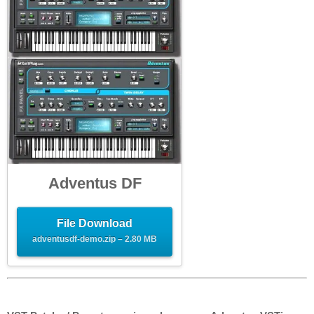
Adventus DF
File Download
adventusdf-demo.zip – 2.80 MB