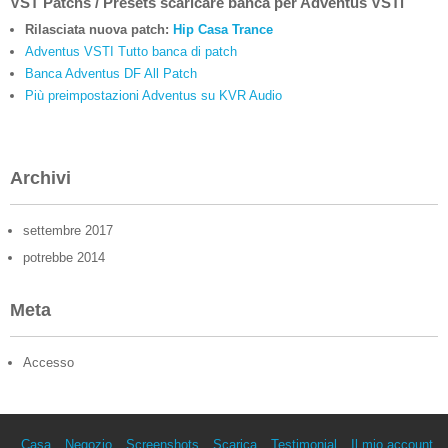
VST Patchs / Presets scaricare banca per Adventus VSTi
Rilasciata nuova patch:
Hip Casa Trance
Adventus VSTI Tutto banca di patch
Banca Adventus DF All Patch
Più preimpostazioni Adventus su KVR Audio
Archivi
settembre 2017
potrebbe 2014
Meta
Accesso
Casa
Negozio
Screenshots
Scarica
Testimonial
Il mio account