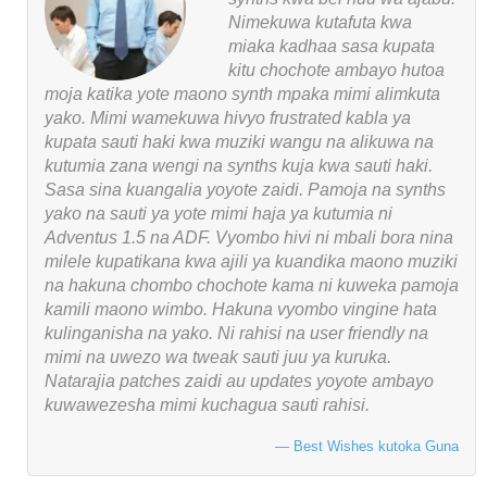
Nimekuwa kutafuta kwa
miaka kadhaa sasa kupata
kitu chochote ambayo hutoa
moja katika yote maono synth mpaka mimi alimkuta
yako. Mimi wamekuwa hivyo frustrated kabla ya
kupata sauti haki kwa muziki wangu na alikuwa na
kutumia zana wengi na synths kuja kwa sauti haki.
Sasa sina kuangalia yoyote zaidi. Pamoja na synths
yako na sauti ya yote mimi haja ya kutumia ni
Adventus 1.5 na ADF. Vyombo hivi ni mbali bora nina
milele kupatikana kwa ajili ya kuandika maono muziki
na hakuna chombo chochote kama ni kuweka pamoja
kamili maono wimbo. Hakuna vyombo vingine hata
kulinganisha na yako. Ni rahisi na user friendly na
mimi na uwezo wa tweak sauti juu ya kuruka.
Natarajia patches zaidi au updates yoyote ambayo
kuwawezesha mimi kuchagua sauti rahisi.
Best Wishes kutoka Guna