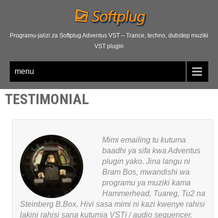
Programu-jalizi za Softplug Adventus VST – Trance, techno, dubstep muziki
VST plugin
menu
TESTIMONIAL
Mimi emailing tu kutuma
baadhi ya sifa kwa Adventus
plugin yako. Jina langu ni
Bram Bos, mwandishi wa
programu ya muziki kama
Hammerhead, Tuareg, Tu2 na
Steinberg B.Box. Hivi sasa mimi ni kazi kwenye rahisi
lakini rahisi sana kutumia VSTi / audio sequencer.