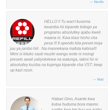
Neville
HELLO !! Tu wan't kusema
kwamba hii kipande kidogo ya
programu absolutley ajabu kweli
maana ni. Kwa kiasi hicho cha
pesa !!! II upendo kila preset moja
juu ya jambo hili . Na inaonekana mafuta kabisa!!!
Mimi si kituko sauti muziki wangu wote ni msingi
presets awali yaliyotolewa na watunga, lakini hii ni
absolutley kuziba na kujenga kipande cha VST. keep
up kazi nzuri.
Matt
Habari Gino, Asante kwa
kutoa huduma bora maono
synths kwa bei huu wa ajabu.