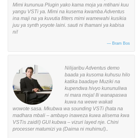
Mimi kununua Plugin yako kama moja ya mtihani kuu
yangu VSTi ya. Mimi na kusema kwamba Adventus
ina maji na ya kuvutia filters mimi wamewahi kusikia
juu ya synth yoyote laini. sauti ni thamani ya kabisa
ni!
Bram Bos
Nilijaribu Adventus demo
baada ya kusoma kuhusu hilo
katika baadaye Muziki na
kupendwa hivyo kununuliwa
ni mara moja! Ili wanapaswa
kuwa na wewe wakati
wowote sasa. Mkubwa wa sounding VSTi (hata na
madhara mbali – ambayo inaweza kuwa alisema kwa
VSTis zaidi!) GUI kubwa – vizuri layed nje. Chini
processer matumizi ya (Daima ni muhimu!)..