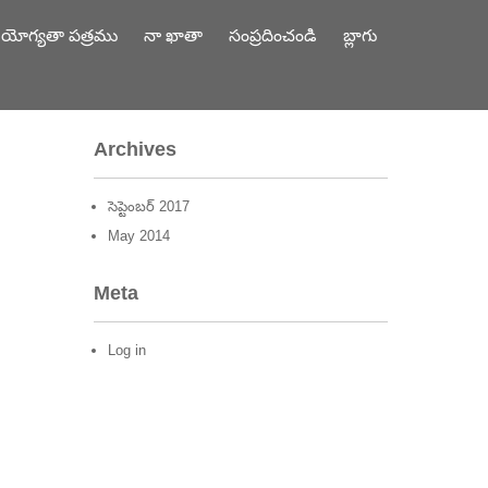
యోగ్యతా పత్రము
నా ఖాతా
సంప్రదించండి
బ్లాగు
Archives
సెప్టెంబర్ 2017
May
2014
Meta
Log in