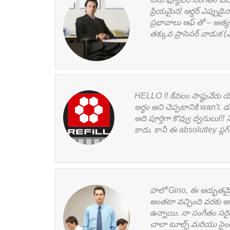
b
ప్రియమైన! ఆర్డర్ ఎప్పు
t
a
ప్రభావాలు ఆఫ్ తో – అత్
o
t
r
తక్కువ ప్రాసెసర్ వాడుక (
o
e
e
k
r
HELLO !! కేవలం సాఫ్టువేరు య
అర్థం అని చెప్పటానికి wan't.
అది పూర్తిగా కొవ్వు ధ్వనులు!!! 
కాదు, కానీ ఈ absolutley ప్ల
హలో Gino, ఈ అద్భుతమైన
అంతటా వచ్చింది వరకు అన్
ఉన్నాయి. నా సంగీతం సరె
చాలా టూల్స్ మరియు సై