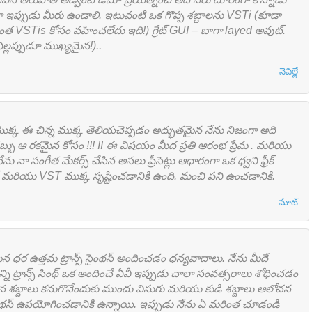
డైనా ఇప్పుడు మీరు ఉండాలి. ఇటువంటి ఒక గొప్ప శబ్దాలను VSTi (కూడా
యంత VSTis కోసం వహించలేదు ఇది!) గ్రేట్ GUI – బాగా layed అవుట్.
ఎల్లప్పుడూ ముఖ్యమైన!)..
నెవిల్లే
ొక్క ఈ చిన్న ముక్క తెలియచెప్పడం అద్భుతమైన నేను నిజంగా అది
 డబ్బు ఆ రకమైన కోసం !!! II ఈ విషయం మీద ప్రతి ఆరంభ ప్రేమ . మరియు
నేను నా సంగీత మేకర్స్ చేసిన అసలు ప్రీసెట్లు ఆధారంగా ఒక ధ్వని ఫ్రీక్
గ్ మరియు VST ముక్క సృష్టించడానికి ఉంది. మంచి పని ఉంచడానికి.
మాట్
 ధర ఉత్తమ ట్రాన్స్ సైంథస్ అందించడం ధన్యవాదాలు. నేను మీదే
ని ట్రాన్స్ సింథ్ ఒక అందించే ఏవీ ఇప్పుడు చాలా సంవత్సరాలు శోధించడం
ౖన శబ్దాలు కనుగొనేందుకు ముందు విసుగు మరియు కుడి శబ్దాలు ఆలోచన
ంథస్ ఉపయోగించడానికి ఉన్నాయి. ఇప్పుడు నేను ఏ మరింత చూడండి