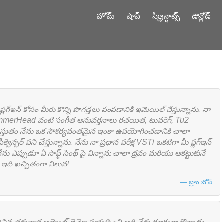
హోమ్
షాప్
స్క్రీన్షాట్స్
డౌన్లోడ్
లగ్ఇన్ కోసం మీరు కొన్ని పొగడ్తలు పంపడానికి ఇమెయిల్ చేస్తున్నాను. నా
 HammerHead వంటి సంగీత అనువర్తనాలు రచయిత, టువరెగ్, Tu2
. ప్రస్తుతం నేను ఒక సౌకర్యవంతమైన ఇంకా ఉపయోగించడానికి చాలా
న్సర్ పని చేస్తున్నాను. నేను నా ప్రధాన పరీక్ష VSTi ఒకటిగా మీ ప్లగ్ఇన్
ేను ఎప్పుడూ ఏ సాఫ్ట్ సింథ్ పై విన్నాను చాలా ద్రవం మరియు ఆకట్టుకునే
దాలు ఇది ఖచ్చితంగా విలువ!
బ్రాం బోస్
విన తరువాత అడ్వెంట్ డెమో ప్రయత్నించి అది నేరు దూరంగా కొన్నాడు