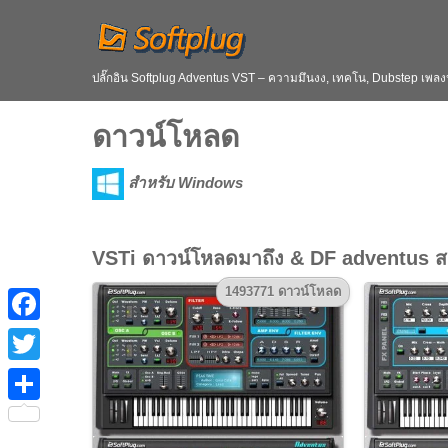
ปลั๊กอิน Softplug Adventus VST – ความมึนงง, เทคโน, Dubstep เพลงป
ดาวน์โหลด
สำหรับ Windows
VSTi ดาวน์โหลดมาถึง & DF adventus สาธ
1493771 ดาวน์โหลด
F
a
T
c
w
S
e
i
h