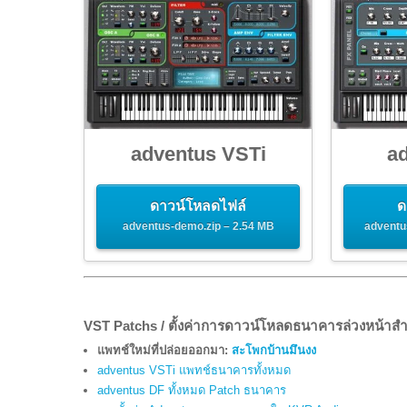
b
t
a
o
t
r
o
e
e
k
r
adventus VSTi
a
ดาวน์โหลดไฟล์
ด
adventus-demo.zip – 2.54 MB
adventu
VST Patchs / ตั้งค่าการดาวน์โหลดธนาคารล่วงหน้าส
แพทช์ใหม่ที่ปล่อยออกมา:
สะโพกบ้านมึนงง
adventus VSTi แพทช์ธนาคารทั้งหมด
adventus DF ทั้งหมด Patch ธนาคาร