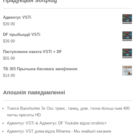
Прадукцыя Softplug
Адвентус VSTi
$
39.99
DF прыбыццё VSTi
$
39.99
Паступленне пакета VSTI + DF
$
55.99
ТБ 303 Прычына басовага запаўнення
$
14.99
Апошнія паведамленні
Trance Basshunter 3x Osc транс, танец, дом, тэхна больш чым 400
патчы пресеты HD
Адвентус VSTi & Адвентус DF Youtube відэа плэйліст
Адвентус VST дэма-відэа Rihanna - Мы знайшлі каханне