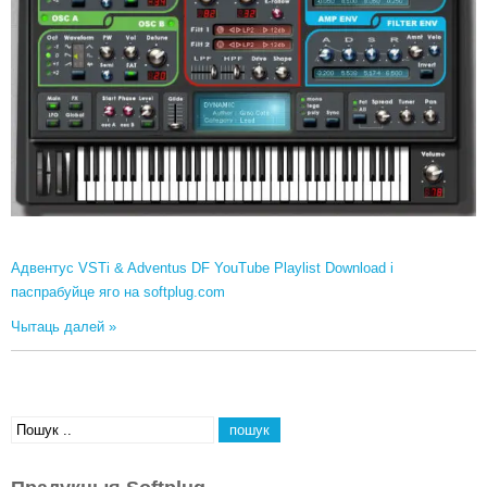
Адвентус VSTi & Adventus DF YouTube Playlist Download і
паспрабуйце яго на softplug.com
Чытаць далей »