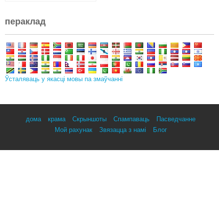
пераклад
Ўсталяваць у якасці мовы па змаўчанні
дома
крама
Скрыншоты
Спампаваць
Пасведчанне
Мой рахунак
Звязацца з намі
Блог