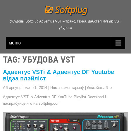
Убудовы Softplug Adventus VST – транс, тэхна, дабстеп музыкі VST
убудова
меню
TAG
: УБУДОВА VST
Адвентус VSTi & Адвентус DF Youtube
відэа плэйліст
Абгарнуць
|
мая 21, 2014
|
Няма каментарыяў
|
бліжэйшы блог
Адвентус VSTi & Adventus DF YouTube Playlist Download і
паспрабуйце яго на softplug.com