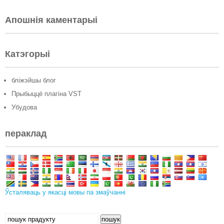
Апошнія каментарыі
Катэгорыі
бліжэйшы блог
Прыбыццё плагіна VST
Убудова
пераклад
Ўсталяваць у якасці мовы па змаўчанні
Шукаць:
пошук