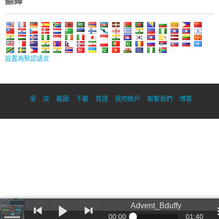
翻譯
設置為默認語言
家
店
截圖
下載
見證
我的帳戶
聯繫我們
博客
Advent_Bduffy
00:00
01:40