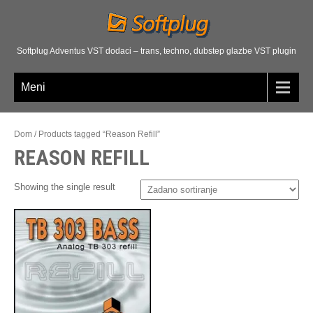
Softplug Adventus VST dodaci – trans, techno, dubstep glazbe VST plugin
Meni
Dom
/
Products tagged “
Reason Refill
”
REASON REFILL
Showing the single result