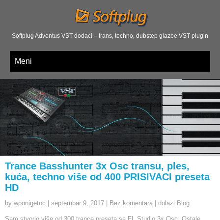
Softplug Adventus VST dodaci – trans, techno, dubstep glazbe VST plugin
Meni
Trance Basshunter 3x Osc transu, ples,
kuća, techno više od 400 PRISIVACI preseta
HD
by wponigetoc
|
septembar 9, 2017
|
Bez komentara
|
dolazi Blog
Sam stvorio više od 300 trance preseta sa FL Studio 3x Osc, Ostale