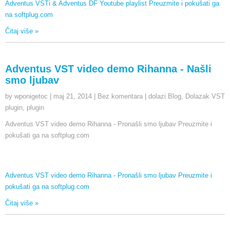
Adventus VSTi & Adventus DF Youtube playlist Preuzmite i pokušati ga
na softplug.com
Čitaj više »
Adventus VST video demo Rihanna - Našli
smo ljubav
by wponigetoc
|
maj 21, 2014
|
Bez komentara
|
dolazi Blog
,
Dolazak VST
plugin
,
plugin
Adventus VST video demo Rihanna - Pronašli smo ljubav Preuzmite i
pokušati ga na softplug.com
Adventus VST video demo Rihanna - Pronašli smo ljubav Preuzmite i
pokušati ga na softplug.com
Čitaj više »