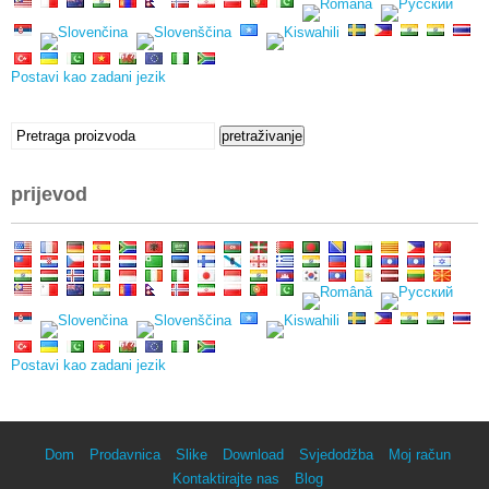
Postavi kao zadani jezik
tražiti:
pretraživanje
prijevod
Postavi kao zadani jezik
Dom
Prodavnica
Slike
Download
Svjedodžba
Moj račun
Kontaktirajte nas
Blog