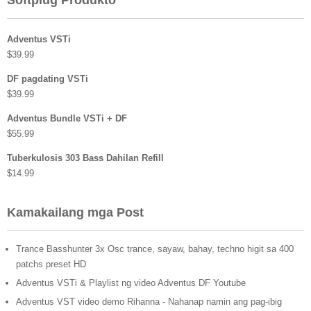
Adventus VSTi
$
39.99
DF pagdating VSTi
$
39.99
Adventus Bundle VSTi + DF
$
55.99
Tuberkulosis 303 Bass Dahilan Refill
$
14.99
Kamakailang mga Post
Trance Basshunter 3x Osc trance, sayaw, bahay, techno higit sa 400
patchs preset HD
Adventus VSTi & Playlist ng video Adventus DF Youtube
Adventus VST video demo Rihanna - Nahanap namin ang pag-ibig