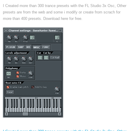
I Created more than
300
trance presets with the FL Studio 3x Osc
,
Other
presets are from the web and some i modify or create from scrach for
more than
400
presets
.
Download here for free
.