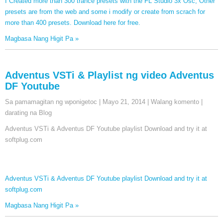
I Created more than
300
trance presets with the FL Studio 3x Osc
,
Other
presets are from the web and some i modify or create from scrach for
more than
400
presets
.
Download here for free
.
Magbasa Nang Higit Pa »
Adventus VSTi & Playlist ng video Adventus
DF Youtube
Sa pamamagitan ng wponigetoc
|
Mayo 21, 2014
|
Walang komento
|
darating na Blog
Adventus VSTi &
Adventus DF Youtube playlist Download and try it at
softplug.com
Adventus VSTi &
Adventus DF Youtube playlist Download and try it at
softplug.com
Magbasa Nang Higit Pa »