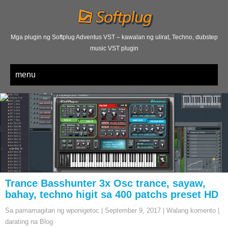
Mga plugin ng Softplug Adventus VST – kawalan ng ulirat, Techno, dubstep
music VST plugin
menu
Trance Basshunter 3x Osc trance, sayaw,
bahay, techno higit sa 400 patchs preset HD
Sa pamamagitan ng wponigetoc
|
September
9, 2017
|
Walang komento
|
darating na Blog