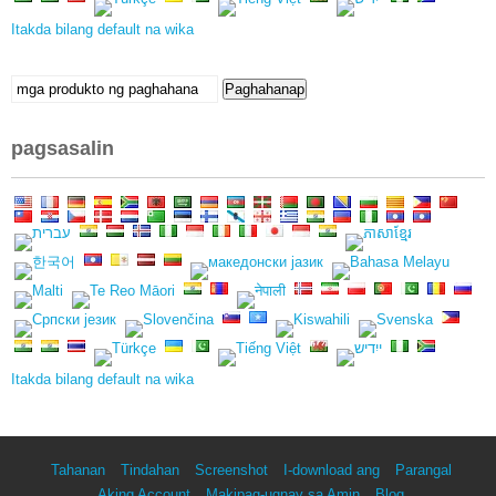
Itakda bilang default na wika
Maghanap
Paghahanap
ng
mga:
pagsasalin
Itakda bilang default na wika
Tahanan
Tindahan
Screenshot
I-download ang
Parangal
Aking Account
Makipag-ugnay sa Amin
Blog