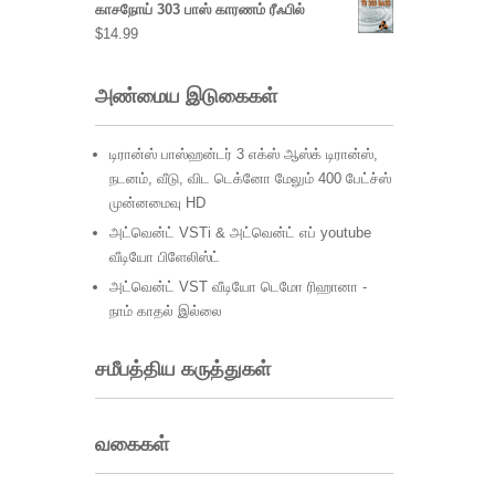
காசநோய் 303 பாஸ் காரணம் ரீஃபில்
$
14.99
அண்மைய இடுகைகள்
டிரான்ஸ் பாஸ்ஹன்டர் 3 எக்ஸ் ஆஸ்க் டிரான்ஸ்,
நடனம், வீடு, விட டெக்னோ மேலும் 400 பேட்ச்ஸ்
முன்னமைவு HD
அட்வென்ட் VSTi & அட்வென்ட் எப் youtube
வீடியோ பிளேலிஸ்ட்
அட்வென்ட் VST வீடியோ டெமோ ரிஹானா -
நாம் காதல் இல்லை
சமீபத்திய கருத்துகள்
வகைகள்