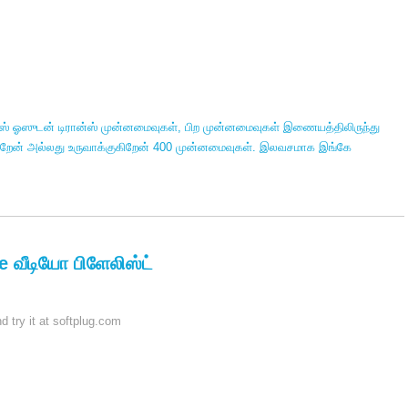
்ஸ் ஓஸுடன் டிரான்ஸ் முன்னமைவுகள், பிற முன்னமைவுகள் இணையத்திலிருந்து
ிறேன் அல்லது உருவாக்குகிறேன் 400 முன்னமைவுகள். இலவசமாக இங்கே
 வீடியோ பிளேலிஸ்ட்
 try it at softplug.com