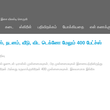
் இசை விஎஸ்டி சொருகி
கடை
ஸ்கிரீன்
பதிவிறக்கம்
யோக்கியதை
என் கணக்க
ஸ், நடனம், வீடு, விட டெக்னோ மேலும் 400 பேட்ச்ஸ்
திவு
்ஸ் ஓஸுடன் டிரான்ஸ் முன்னமைவுகள், பிற முன்னமைவுகள் இணையத்திலிருந்து
ிறேன் அல்லது உருவாக்குகிறேன் 400 முன்னமைவுகள். இலவசமாக இங்கே