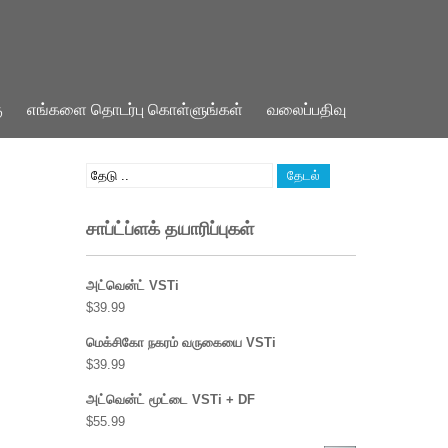
ு
எங்களை தொடர்பு கொள்ளுங்கள்
வலைப்பதிவு
சாப்ட்ப்ளக் தயாரிப்புகள்
அட்வென்ட் VSTi
$
39.99
மெக்சிகோ நகரம் வருகையை VSTi
$
39.99
அட்வென்ட் மூட்டை VSTi + DF
$
55.99