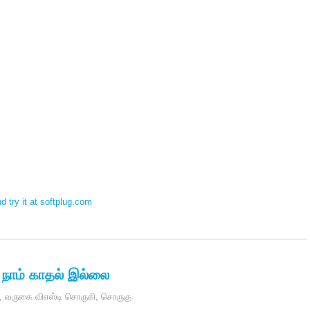
 try it at softplug.com
 நாம் காதல் இல்லை
,
வருகை விஎஸ்டி சொருகி
,
சொருகு