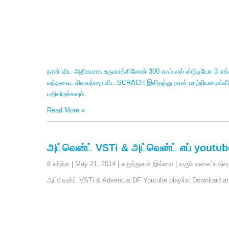
b
t
a
o
t
r
o
e
e
k
r
நான் விட அதிகமாக உருவாக்கினேன் 300 எஃப்.எல் ஸ்டுடியோ 3 எக
வந்தவை, சிலவற்றை விட SCRACH இலிருந்து நான் மாற்றியமைக்க
பதிவிறக்கவும்.
Read More
»
அட்வென்ட் VSTi & அட்வென்ட் எப் youtube
போர்த்த
|
May
21, 2014
|
கருத்துகள் இல்லை
|
வரும் வலைப்பதிவு
அட்வென்ட் VSTi &
Adventus DF Youtube playlist Download and