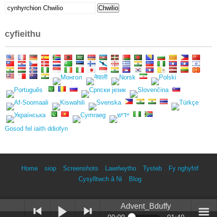
Chwilio
Chwilio
am:
cyfieithu
Gosod fel iaith ddiofyn
Home
siop
Screenshots
Lawrlwytho
Tysteb
Fy nghyfrif
Cysylltwch â Ni
Blog
Advent_Bduffy