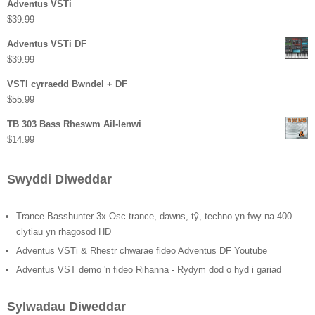
Adventus VSTi
$
39.99
Adventus VSTi DF
$
39.99
VSTI cyrraedd Bwndel + DF
$
55.99
TB 303 Bass Rheswm Ail-lenwi
$
14.99
Swyddi Diweddar
Trance Basshunter 3x Osc trance, dawns, tŷ, techno yn fwy na 400
clytiau yn rhagosod HD
Adventus VSTi & Rhestr chwarae fideo Adventus DF Youtube
Adventus VST demo 'n fideo Rihanna - Rydym dod o hyd i gariad
Sylwadau Diweddar