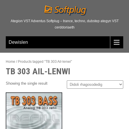
Ategion VST Adventus Softplug – trance, techno, dubstep ategyn VST
cerddoriaeth
Dewislen
Home
/
Products tagged “
TB 303 Ail-lenwi”
TB 303 AIL-LENWI
Showing the single result