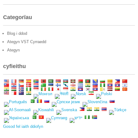
Categorïau
Blog i ddod
Ategyn VST Cyrraedd
Ategyn
cyfieithu
Gosod fel iaith ddiofyn