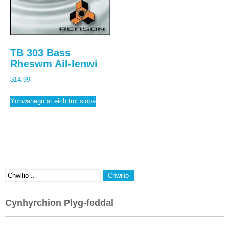
TB 303 Bass
Rheswm Ail-lenwi
$
14.99
Ychwanegu at eich trol siopa
Cynhyrchion Plyg-feddal