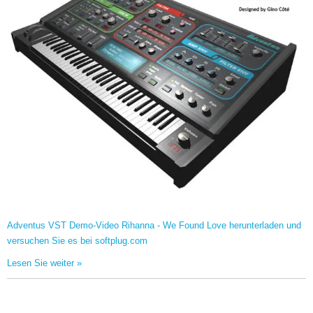
Adventus VST Demo-Video Rihanna - We Found Love herunterladen und
versuchen Sie es bei softplug.com
Lesen Sie weiter »