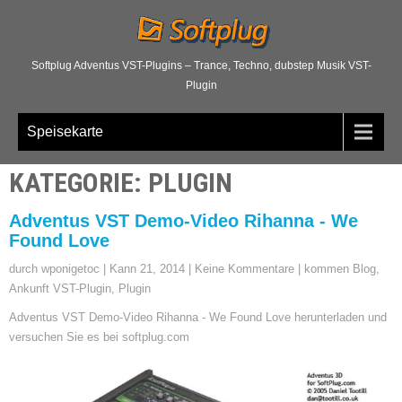
Softplug Adventus VST-Plugins – Trance, Techno, dubstep Musik VST-
Plugin
Speisekarte
KATEGORIE: PLUGIN
Adventus VST Demo-Video Rihanna - We
Found Love
durch wponigetoc
|
Kann 21, 2014
|
Keine Kommentare
|
kommen Blog
,
Ankunft VST-Plugin
,
Plugin
Adventus VST Demo-Video Rihanna - We Found Love herunterladen und
versuchen Sie es bei softplug.com