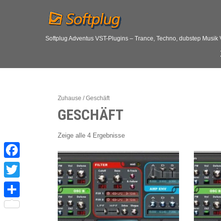
Softplug Adventus VST-Plugins – Trance, Techno, dubstep Musik
Zuhause
/ Geschäft
GESCHÄFT
Zeige alle 4 Ergebnisse
F
a
T
c
w
S
e
i
h