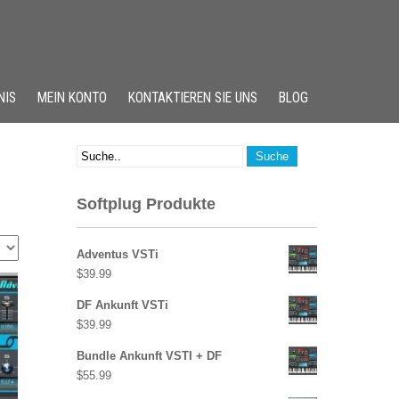
NIS
MEIN KONTO
KONTAKTIEREN SIE UNS
BLOG
Softplug Produkte
Adventus VSTi
$
39.99
DF Ankunft VSTi
$
39.99
Bundle Ankunft VSTI + DF
$
55.99