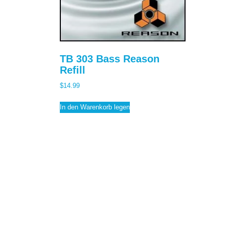
TB 303 Bass Reason
Refill
$
14.99
In den Warenkorb legen