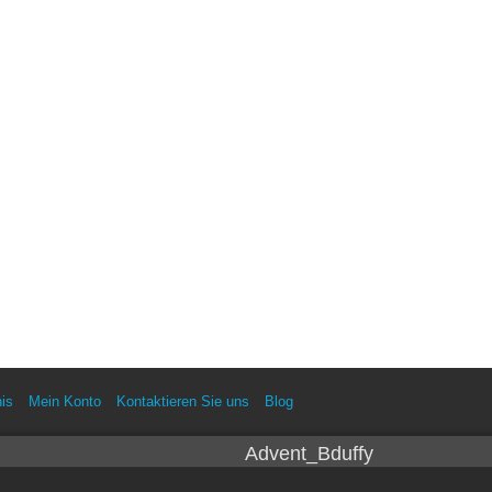
is
Mein Konto
Kontaktieren Sie uns
Blog
Advent_Bduffy