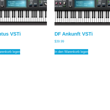
tus VSTi
DF Ankunft VSTi
$
39.99
arenkorb legen
In den Warenkorb legen