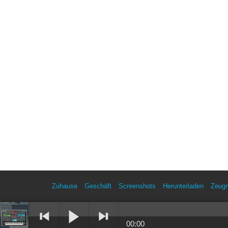
Zuhause
Geschäft
Screenshots
Herunterladen
Zeugn
00:00