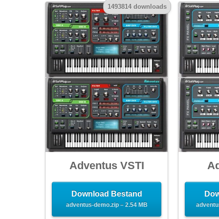
1493814 downloads
Adventus VSTI
Ad
Download Bestand
Dow
adventus-demo.zip – 2.54 MB
adventu