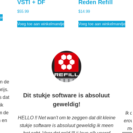
VSTI + DF
Reden Refill
$
55.99
$
14.99
je
Voeg toe aan winkelmandje
Voeg toe aan winkelmandje
an de
ijs.
Dit stukje software is absoluut
s dat
geweldig!
ik
m de
Ik 
HELLO !! Net wan't om te zeggen dat dit kleine
n en
erov
stukje software is absoluut geweldig ik meen
me