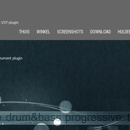
k VST plugin
THUIS
WINKEL
SCREENSHOTS
DOWNLOAD
HULDE
rument plugin