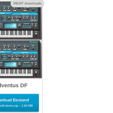
346347 downloads
ventus DF
nload Bestand
sdf-demo.zip – 2.80 MB