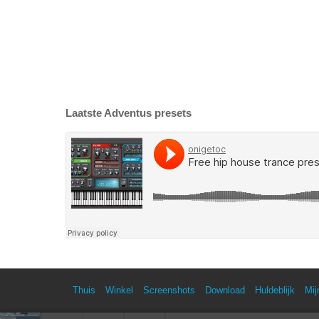
Laatste Adventus presets
Thuis
Winkel
Screenshots
Download
Huldeblijk
Mij