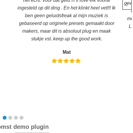
het echt. Voor dat geld !!! ii love elk vooraf
gewe
ingesteld op dit ding . En het klinkt heel vet!!! Ik
u
ben geen geluidsfreak al mijn muziek is
me
gebaseerd op originele presets gemaakt door
La
makers, maar dit is absoluut plug en maak
stukje vst. keep up the good work.
Mat
omst demo plugin