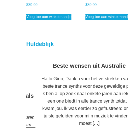
$
39.99
$
39.99
Voeg toe aan winkelmandje
Voeg toe aan winkelmand
Huldeblijk
Beste wensen uit Australië
Hallo Gino, Dank u voor het verstrekken v
beste trance synths voor deze geweldige pr
Ik ben al op zoek naar enkele jaren aan iet
e apps zoals
een one biedt in alle trance synth totdat 
ad
kwam jou. Ik was eerder zo gefrustreerd o
juiste geluiden voor mijn muziek te vinde
wat lof te sturen
moest […]
jn naam is Bram