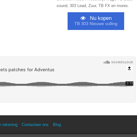
sound, 303 Lead, Zuur, TB FX en mores.
Nu kopen
TB 303 Nieuwe vulling
n rekening
Contacteer ons
Blog