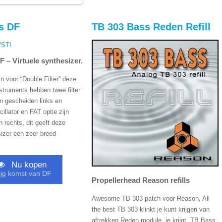
s DF
TB 303 Bass Reden Refill
 – Virtuele synthesizer.
jn voor “Double Filter” deze
struments hebben twee filter
n gescheiden links en
cillator en FAT optie zijn
en rechts, dit geeft deze
sizer een zeer breed
Nu kopen
ijg komst van DF
Propellerhead Reason refills
Awesome TB 303 patch voor Reason, All
the best TB 303 klinkt je kunt krijgen van
aftrekken Reden module, je krijgt, TB Bass