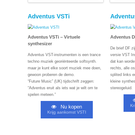
Adventus VSTi
Adventu
Adventus VSTi – Virtuele
Adventus DF
synthesizer
De brief DF zi
Adventus VST-instrumenten is een trance
versie VST In
techno muziek georiënteerde softsynth.
dat kan worde
maar je kunt elke soort muziek mee doen,
rechts, alle os
gewoon proberen de demo.
splited links 
“Future Music” (UK) tijdschrift zeggen:
kleine synthe
“Adventus eruit als iets wat je wilt om te
stereogeluid.
spelen meteen.”
Kr
Nu kopen
Krijg aankomst VSTI