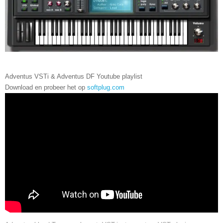
Adventus VSTi & Adventus DF Youtube playlist
Download en probeer het op
softplug.com