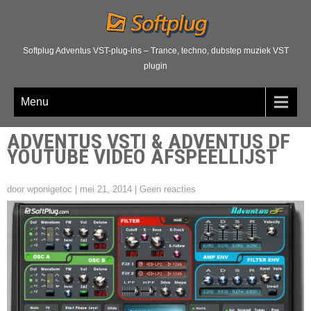
Softplug Adventus VST-plug-ins – Trance, techno, dubstep muziek VST
plugin
Menu
ADVENTUS VSTI & ADVENTUS DF
YOUTUBE VIDEO AFSPEELLIJST
door wponigetoc
|
mei 21, 2014
|
Geen reacties