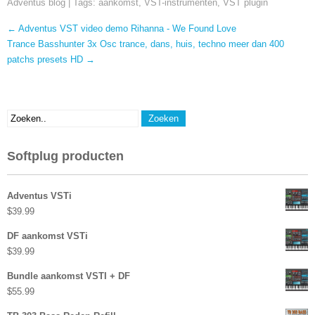
Adventus blog
| Tags:
aankomst
,
VST-instrumenten
,
VST plugin
Bericht
←
Adventus VST video demo Rihanna - We Found Love
navigatie
Trance Basshunter 3x Osc trance, dans, huis, techno meer dan 400
patchs presets HD
→
Softplug producten
Adventus VSTi
$
39.99
DF aankomst VSTi
$
39.99
Bundle aankomst VSTI + DF
$
55.99