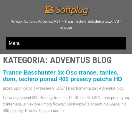
Wtyczki Softplug Adventus VST – Trans, techno, dubstep wtyczki VST
muzyka
Menu
KATEGORIA: ADVENTUS BLOG
Trance Basshunter 3x Osc trance, taniec,
dom, techno ponad 400 presety patchs HD
przez wponigetoc
|
wrzesień 9, 2017
|
Bez komentarza
|
Adventus blog
I stworzył ponad 300 Presety trance z FL Studio 3x OSC, Inne presety są
z internetu, a niektóre i modyfikować lub tworzyć z scrach dla więcej niż
400 presety. Pobierz tutaj za darmo.