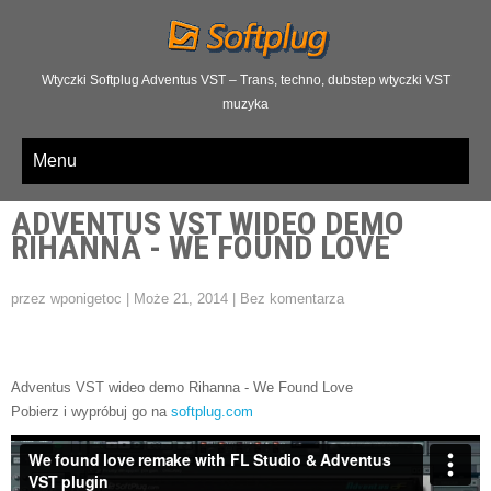
Wtyczki Softplug Adventus VST – Trans, techno, dubstep wtyczki VST
muzyka
Menu
ADVENTUS VST WIDEO DEMO
RIHANNA - WE FOUND LOVE
przez wponigetoc
|
Może 21, 2014
|
Bez komentarza
Adventus VST wideo demo Rihanna - We Found Love
Pobierz i wypróbuj go na
softplug.com