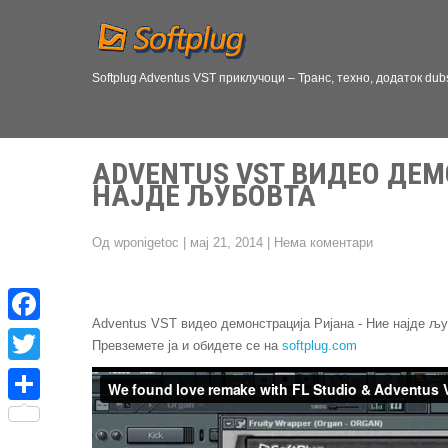
Softplug Adventus VST приклучоци – Транс, техно, додаток dub
ADVENTUS VST ВИДЕО ДЕМ
НАЈДЕ ЉУБОВТА
Од wponigetoc
|
мај 21, 2014
|
Нема коментари
Adventus VST видео демонстрација Ријана - Ние најде љ
F
Превземете ја и обидете се на
softplug.com
a
T
c
w
S
e
i
h