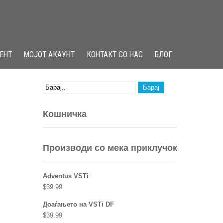
ЕНТ
МОЈОТ АКАУНТ
КОНТАКТ СО НАС
БЛОГ
Кошничка
Производи со мека приклучок
Adventus VSTi
$
39.99
Доаѓањето на VSTi DF
$
39.99