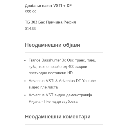
Доаѓање пакет VSTI + DF
$
55.99
ТБ 303 Бас Причина Рефил
$
14.99
Неодамнешни објави
Trance Basshunter 3x Osc транс, танц,
куќа, техно повеќе од 400 закрпи
претходно поставени HD
Adventus VSTi & Adventus DF Youtube
видео плејлиста
Adventus VST видео демонстрација
Ријана - Ние најде љубовта
Неодамнешни коментари