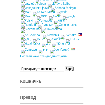
Постави како стандардниот јазик
Пребарување
Барај
за:
Кошничка
Превод