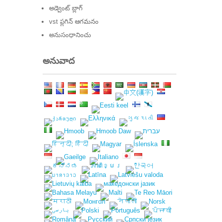
అడ్వెంట్ బ్లాగ్
vst ప్లగిన్ ఆగమనం
అనుసంధానించు
అనువాద