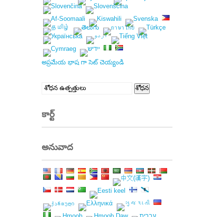
అప్రమేయ భాష గా సెట్ చెయ్యండి
దాని
శోధన
కోసం
వెతుకు:
కార్ట్
అనువాద