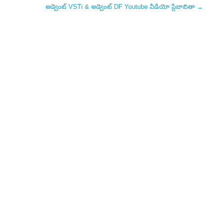
పోస్ట్
అడ్వెంట్ VSTi & అడ్వెంట్ DF Youtube వీడియో ప్లేజాబితా
→
నావిగేషన్