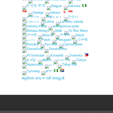
అప్రమేయ భాష గా సెట్ చెయ్యండి