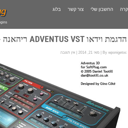
קרה
החשבון שלי
צור קשר
בלוג
VST plugins
הדגמת וידאו ADVENTUS VST ריהאנה - מצאנו אהבה
By wponigetoc
|
מאי 21, 2014
|
אין תגובה