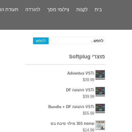
בית
לִקְנוֹת
צילומי מסך
להורדה
תעודת הו
מוצרי Softplug
Adventus VSTi
$
39.99
VSTi ההגעה DF
$
39.99
VSTi ההגעה Bundle + DF
$
55.99
שחפת 303 מילוי סיבת בס
$
14.99