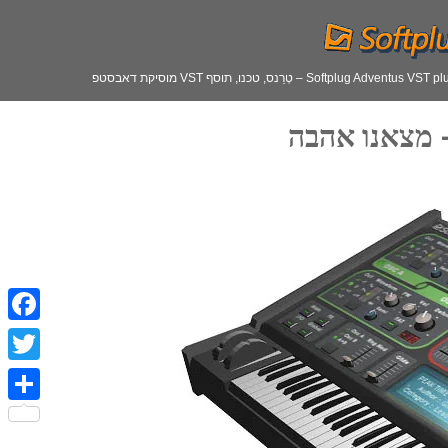
Softplug Adventus  – טְרַנס, טכנו, תוסף VST מוסיקת דאבסטפ
F
a
T
c
w
S
e
i
h