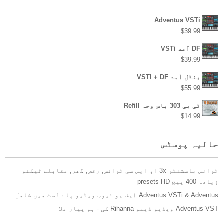
Adventus VSTi
$
39.99
DF آمد VSTi
$
39.99
بنڈل آمد VSTI + DF
$
55.99
ٹی بی 303 باس وجہ Refill
$
14.99
حالیہ پوسٹس
ٹرانس باسشنٹر 3x او ایس سی ٹرانس, رقص, گھر, مقابلے ٹیکنو
زیادہ 400 پیچ presets HD
Adventus VSTi & Adventus ایف یو ٹیوب ویڈیو پلے لسٹ میں شامل
Adventus VST ویڈیو ڈیمو Rihanna کی - ہم پیار ملا