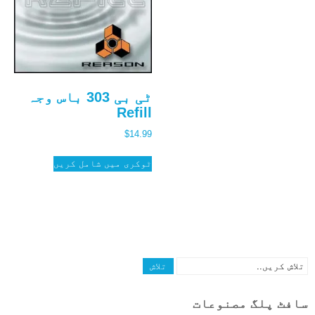
ٹی بی 303 باس وجہ
Refill
$
14.99
ٹوکری میں شامل کریں
سافٹ پلگ مصنوعات