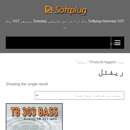
Softplug Adventus VST پلگ ان – ٹرانس, تکنیکی, Dubstep موسیقی VST پلگ
ان
مینو
ہوم
/
Products tagged “
ریفئل”
ریفئل
Showing the single result