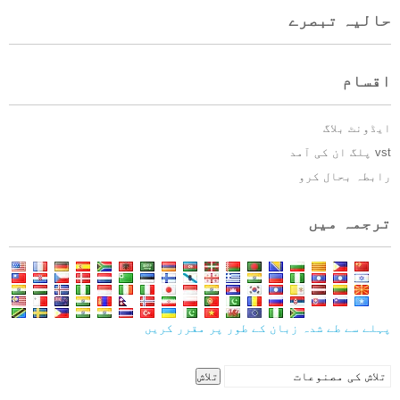
حالیہ تبصرے
اقسام
ایڈونٹ بلاگ
vst پلگ ان کی آمد
رابطہ بحال کرو
ترجمہ میں
پہلے سے طے شدہ زبان کے طور پر مقرر کریں
کے
تلاش
لئے