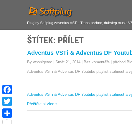
Pluginy Softplug Adventus VST – Trans, techno, dubstep music V
ŠTÍTEK: PŘÍLET
Adventus VSTi & Adventus DF Youtube
By wponigetoc
|
Smět 21, 2014
|
Bez komentáře
|
příchod Bl
Adventus VSTi & Adventus DF Youtube playlist stáhnout a v
Adventus VSTi & Adventus DF Youtube playlist stáhnout a v
F
Přečtěte si více »
a
T
c
w
S
e
i
h