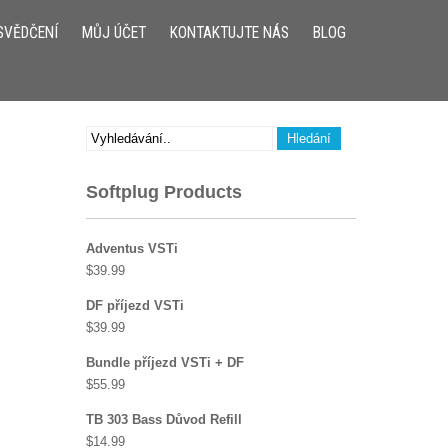
SVĚDČENÍ
MŮJ ÚČET
KONTAKTUJTE NÁS
BLOG
Softplug Products
Adventus VSTi
$
39.99
DF příjezd VSTi
$
39.99
Bundle příjezd VSTi + DF
$
55.99
TB 303 Bass Důvod Refill
$
14.99