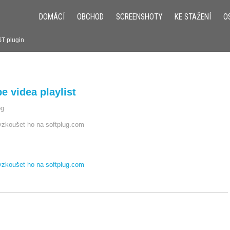
DOMÁCÍ
OBCHOD
SCREENSHOTY
KE STAŽENÍ
O
ST plugin
 videa playlist
og
yzkoušet ho na softplug.com
yzkoušet ho na softplug.com