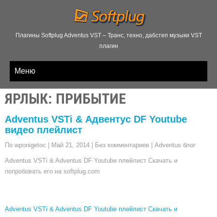
Плагины Softplug Adventus VST – Транс, техно, дабстеп музыки VST
плагин
Меню
ЯРЛЫК: ПРИБЫТИЕ
Adventus VSTi & Адвентус DF Youtube
видео плейлист
По wponigetoc
|
Май 21, 2014
|
Без комментариев
|
Adventus блог
Adventus VSTi & Adventus DF Youtube плейлист Скачать и
попробовать его на softplug.com
Adventus VSTi & Adventus DF Youtube плейлист Скачать и