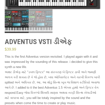
ADVENTUS VSTI ડીએફ
$
39.99
This is the first Adventus version revisited. I played again with it and
was impressed by the sounding of this release. i decided to give this
synth a new life.
અક્ષર ડીએફ માટે "ડબલ ફિલ્ટર" આ સંસ્કરણ બે ફિલ્ટર ડાબી અને જમણી
અલગ કરી શકાય છે કે જે હોય છે, બધા ઓક્સિલેટર અને ચરબી વિકલ્પ બાકી
splited અને અધિકાર છે, આ, આ થોડું સિન્થ ખૂબ જ વિશાળ સ્ટીરિયો અવાજ
આપે છે. I added to it the best Adventus 1.5 એક્સ હાથો અને ફિલ્ટર વેગ
respond.Easy જેવા વિકલ્પો શિખાઉ માણસ અથવા તરફી સિન્થ ખેલાડીઓ
માટે વાપરવા માટે, you will be totaly inspired by the sound and the
presets when come the time to create or play music.