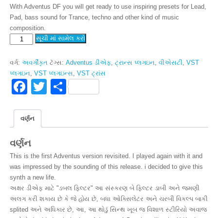
With Adventus DF you will get ready to use inspiring presets for Lead,
Pad, bass sound for Trance, techno and other kind of music
composition.
Adventus
સૂચી માં સામેલ કરો
VSTi
ડીએફ
વર્ગ:
અવર્ગીકૃત
ટૅગ્સ:
Adventus ડીએફ
,
ટ્રાન્સ પ્લગઇન
,
વીએસટી
,
VST
quantity
પ્લગઇન
,
VST પ્લગઇન્સ
,
VST ટ્રાંસ
F
T
S
a
wi
h
c
tt
ar
વર્ણન
e
er
e
વર્ણન
b
This is the first Adventus version revisited. I played again with it and
o
was impressed by the sounding of this release. i decided to give this
o
synth a new life.
અક્ષર ડીએફ માટે "ડબલ ફિલ્ટર" આ સંસ્કરણ બે ફિલ્ટર ડાબી અને જમણી
k
અલગ કરી શકાય છે કે જે હોય છે, બધા ઓક્સિલેટર અને ચરબી વિકલ્પ બાકી
splited અને અધિકાર છે, આ, આ થોડું સિન્થ ખૂબ જ વિશાળ સ્ટીરિયો અવાજ