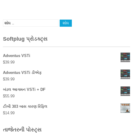
Softplug પ્રોડક્ટ્સ
Adventus VSTi
$
39.99
Adventus VSTi ડીએફ
$
39.99
બંડલ આગમન VSTi + DF
$
55.99
ટીબી 303 બાસ કારણ રિફિલ
$
14.99
તાજેતરની પોસ્ટ્સ