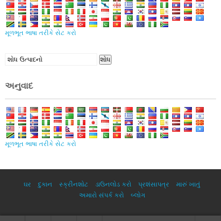
મૂળભૂત ભાષા તરીકે સેટ કરો
ની
શોધ
શોધ
માં:
અનુવાદ
મૂળભૂત ભાષા તરીકે સેટ કરો
ઘર
દુકાન
સ્ક્રીનશોટ
ડાઉનલોડ કરો
પ્રશંસાપત્ર
મારું ખાતું
અમારો સંપર્ક કરો
બ્લોગ