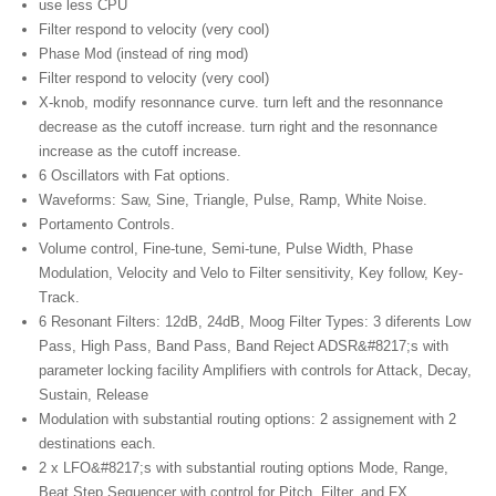
use less CPU
Filter respond to velocity (very cool)
Phase Mod (instead of ring mod)
Filter respond to velocity (very cool)
X-knob, modify resonnance curve. turn left and the resonnance
decrease as the cutoff increase. turn right and the resonnance
increase as the cutoff increase.
6 Oscillators with Fat options.
Waveforms: Saw, Sine, Triangle, Pulse, Ramp, White Noise.
Portamento Controls.
Volume control, Fine-tune, Semi-tune, Pulse Width, Phase
Modulation, Velocity and Velo to Filter sensitivity, Key follow, Key-
Track.
6 Resonant Filters: 12dB, 24dB, Moog Filter Types: 3 diferents Low
Pass, High Pass, Band Pass, Band Reject ADSR&#8217;s with
parameter locking facility Amplifiers with controls for Attack, Decay,
Sustain, Release
Modulation with substantial routing options: 2 assignement with 2
destinations each.
2 x LFO&#8217;s with substantial routing options Mode, Range,
Beat Step Sequencer with control for Pitch, Filter, and FX