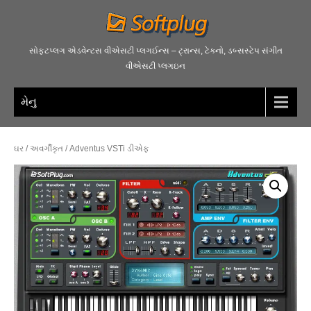
સોફ્ટપ્લગ એડવેન્ટસ વીએસટી પ્લગઈન્સ – ટ્રાન્સ, ટેક્નો, ડબ્સસ્ટેપ સંગીત
વીએસટી પ્લગઇન
મેનુ
ઘર
/
અવર્ગીકૃત
/ Adventus VSTi ડીએફ