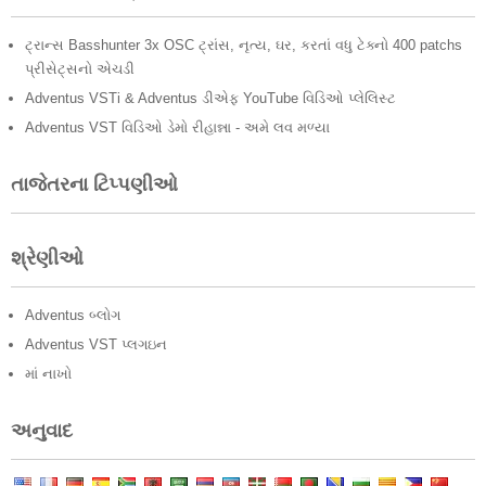
ટ્રાન્સ Basshunter 3x OSC ટ્રાંસ, નૃત્ય, ઘર, કરતાં વધુ ટેક્નો 400 patchs
પ્રીસેટ્સનો એચડી
Adventus VSTi & Adventus ડીએફ YouTube વિડિઓ પ્લેલિસ્ટ
Adventus VST વિડિઓ ડેમો રીહાન્ના - અમે લવ મળ્યા
તાજેતરના ટિપ્પણીઓ
શ્રેણીઓ
Adventus બ્લોગ
Adventus VST પ્લગઇન
માં નાખો
અનુવાદ