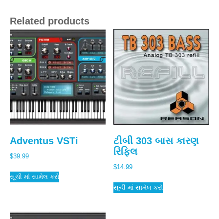
Related products
Adventus VSTi
ટીબી 303 બાસ કારણ
રિફિલ
$
39.99
$
14.99
સૂચી માં સામેલ કરો
સૂચી માં સામેલ કરો