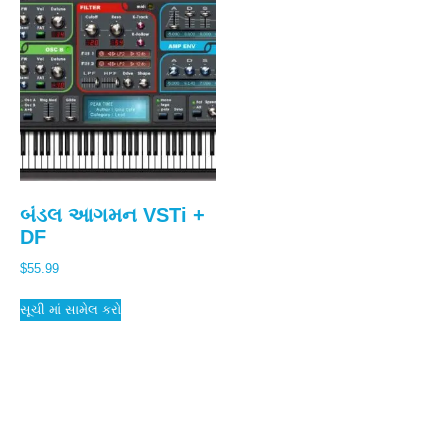
બંડલ આગમન VSTi +
DF
$
55.99
સૂચી માં સામેલ કરો