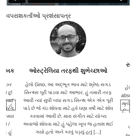
વપરાશકર્તાઓ પ્રશંસાપત્ર
સૉફ
 લેખક
ઓસ્ટ્રેલિયા તરફથી શુભેચ્છાઓ
્લગઇન
હેલો Gino, આ અદ્ભૂત ભાવ માટે શ્રેષ્ઠ સગડ
હેલો 
ઇલ છું.
સિન્થ્સ પૂરી પાડવા માટે આભાર. હું તમારી તરફ
absolut
erHead
આવી ત્યાં સુધી બધા સગડ સિન્થ એક એક પૂરી
મની તે 
તુઆરેગ,
પાડે છે જે કંઇ શોધવા માટે હવે ઘણા વર્ષો માટે શોધ
િ સેટ પ
 રાહતમય
કરવામાં આવી છે. મારા સંગીત માટે યોગ્ય
બધ
STi /
અવાજો શોધવા માટે હું પહેલા ખૂબ જ હતાશ થઈ
પ્રી
ં. હું
ગયો હતો અને કરવું પડ્યું હતું […]
ખ્યાલ