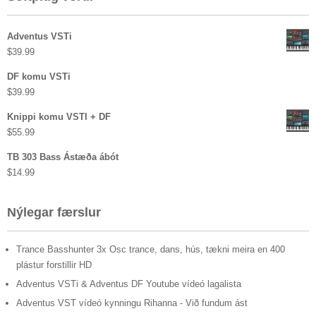
Adventus VSTi
$
39.99
DF komu VSTi
$
39.99
Knippi komu VSTI + DF
$
55.99
TB 303 Bass Ástæða ábót
$
14.99
Nýlegar færslur
Trance Basshunter 3x Osc trance, dans, hús, tækni meira en 400
plástur forstillir HD
Adventus VSTi & Adventus DF Youtube vídeó lagalista
Adventus VST vídeó kynningu Rihanna - Við fundum ást