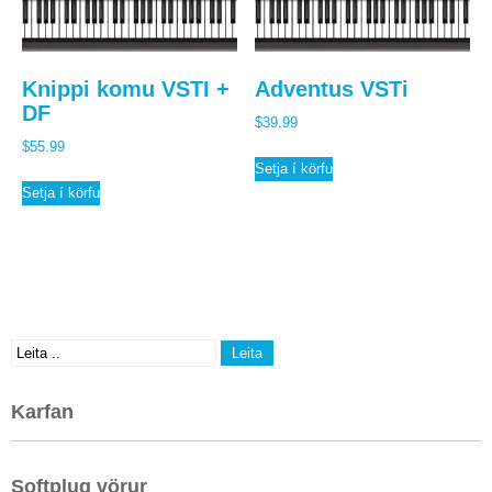
Knippi komu VSTI +
Adventus VSTi
DF
$
39.99
$
55.99
Setja í körfu
Setja í körfu
Karfan
Softplug vörur