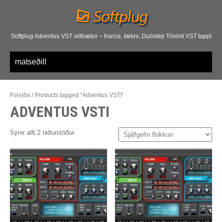
Softplug Adventus VST viðbætur – trance, tækni, Dubstep Tónlist VST tappi
matseðill
Forsíða
/
Products tagged “
Adventus VSTI”
ADVENTUS VSTI
Sýnir allt 2 niðurstöður