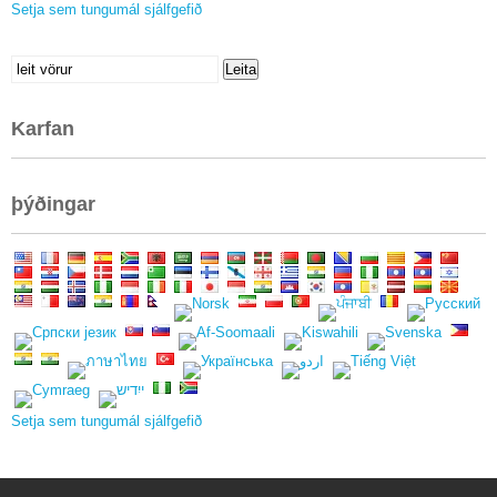
Setja sem tungumál sjálfgefið
Leita
Leita
að:
Karfan
þýðingar
Setja sem tungumál sjálfgefið