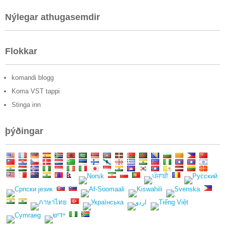
Nýlegar athugasemdir
Flokkar
komandi blogg
Koma VST tappi
Stinga inn
þýðingar