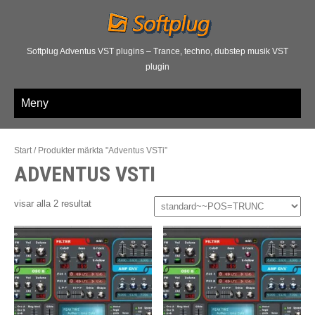
Softplug Adventus VST plugins – Trance, techno, dubstep musik VST
plugin
Meny
Start
/ Produkter märkta "Adventus VSTi”
ADVENTUS VSTI
visar alla 2 resultat