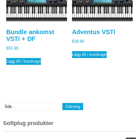
Bundle ankomst
Adventus VSTi
VSTi + DF
$
39.99
$
55.99
Lägg till i kundvagn
Lägg till i kundvagn
Softplug produkter