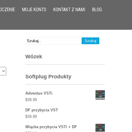
DCZENIE
MOJE KONTO
KONTAKT Z NAMI
BLOG
Wózek
Softplug Produkty
Adventus VSTi
$
39.99
DF przybycia VST
$
39.99
Wiązka przybycia VSTi + DF