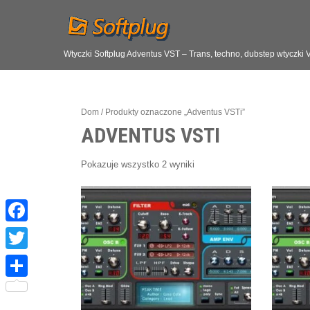
Wtyczki Softplug Adventus VST – Trans, techno, dubstep wtyczki
Dom
/ Produkty oznaczone „Adventus VSTi”
ADVENTUS VSTI
Pokazuje wszystko 2 wyniki
F
a
T
c
w
S
e
i
h