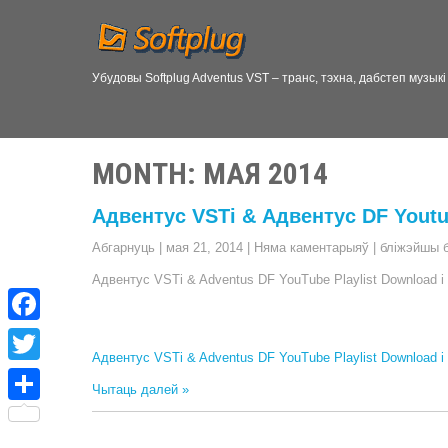
Убудовы Softplug Adventus VST – транс, тэхна, дабстеп музык
MONTH
:
МАЯ 2014
Адвентус VSTi & Адвентус DF Youtu
Абгарнуць
|
мая 21, 2014
|
Няма каментарыяў
|
бліжэйшы 
Адвентус VSTi & Adventus DF YouTube Playlist Download і 
F
Адвентус VSTi & Adventus DF YouTube Playlist Download і 
a
T
Чытаць далей »
c
w
П
e
i
а