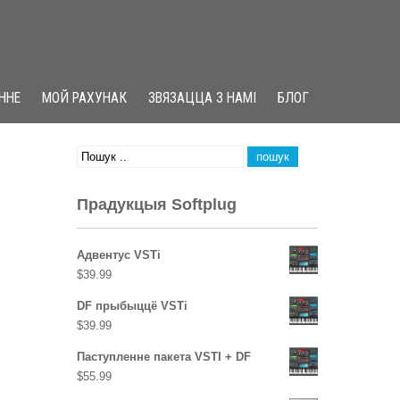
ННЕ
МОЙ РАХУНАК
ЗВЯЗАЦЦА З НАМІ
БЛОГ
Прадукцыя Softplug
Адвентус VSTi
$
39.99
DF прыбыццё VSTi
$
39.99
Паступленне пакета VSTI + DF
$
55.99