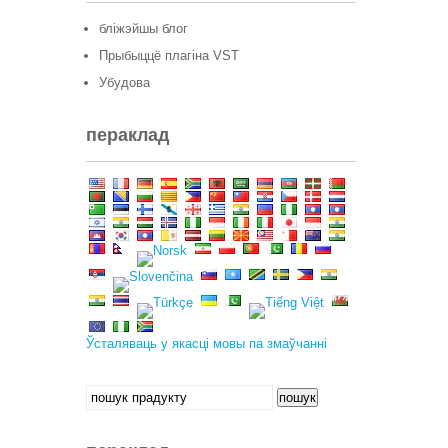
бліжэйшы блог
Прыбыццё плагіна VST
Убудова
пераклад
Ўсталяваць у якасці мовы па змаўчанні
Шукаць:
пошук