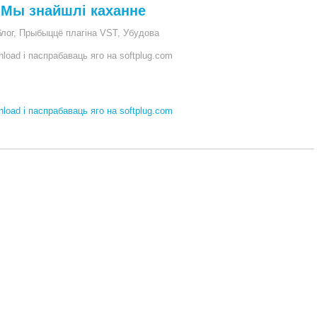
- Мы знайшлі каханне
лог
,
Прыбыццё плагіна VST
,
Убудова
oad і паспрабаваць яго на softplug.com
oad і паспрабаваць яго на softplug.com