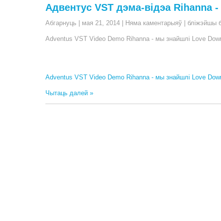
Адвентус VST дэма-відэа Rihanna 
b
t
д
Абгарнуць
|
мая 21, 2014
|
Няма каментарыяў
|
бліжэйшы б
o
t
з
Adventus VST Video Demo Rihanna - мы знайшлі Love Downl
o
e
я
k
r
л
Adventus VST Video Demo Rihanna - мы знайшлі Love Downl
і
Чытаць далей »
ц
ь