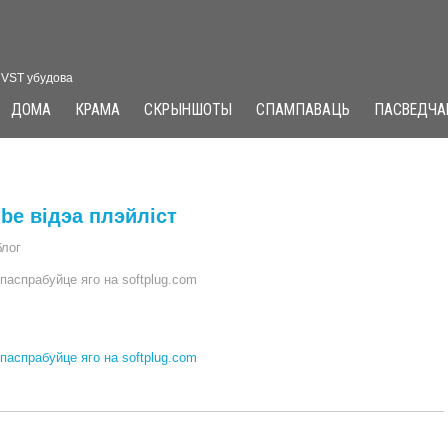
і VST убудова
ДОМА
КРАМА
СКРЫНШОТЫ
СПАМПАВАЦЬ
ПАСВЕДЧА
be відэа плэйліст
блог
паспрабуйце яго на softplug.com
паспрабуйце яго на softplug.com