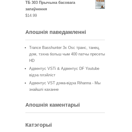
ТБ 303 Прычына басовага
запаўнення
$
14.99
Апошнія паведамленні
Trance Basshunter 3x Osc транс, танец,
дом, тэхна больш чым 400 патчы пресеты
HD
Адвентус VSTi & Адвентус DF Youtube
відэа плэйліст
Адвентус VST дэма-відэа Rihanna - Мы
знайшлі каханне
Апошнія каментарыі
Катэгорыі