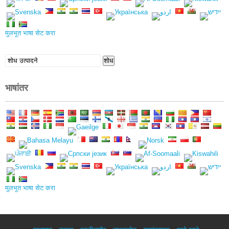
मुलभूत भाषा सेट करा
शोध
शोध
घ्या:
भाषांतर
मुलभूत भाषा सेट करा