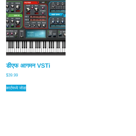
डीएफ आगमन VSTi
$
39.99
कार्टमध्ये जोडा