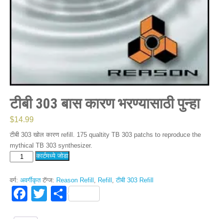
टीबी 303 बास कारण भरण्यासाठी पुन्हा
$
14.99
टीबी 303 खोल कारण refill. 175
qualtity TB
303
patchs to reproduce the
mythical TB
303
synthesizer
.
टीबी
कार्टमध्ये जोडा
303
बास
वर्ग:
अवर्गीकृत
टॅग्ज:
Reason Refill
,
Refill
,
टीबी 303 Refill
कारण
F
T
S
भरण्यासाठी
a
wi
h
पुन्हा