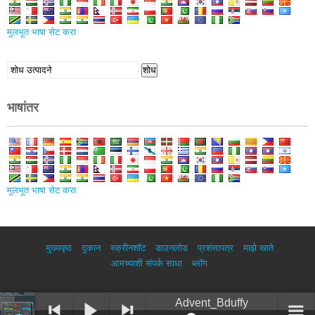
मुलभूत भाषा सेट करा
शोध
शोध
घ्या:
भाषांतर
मुलभूत भाषा सेट करा
मुख्यपृष्ठ
दुकान
स्क्रीनशॉट
डाउनलोड
प्रशंसापत्र
माझे खाते
आमच्याशी संपर्क साधा
ब्लॉग
Advent_Bduffy