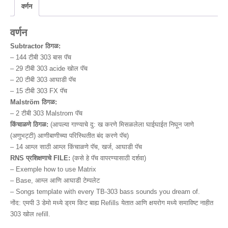
c
tt
ar
प्रमाण
वर्णन
e
er
e
वर्णन
b
Subtractor ठिगळ:
o
–
144 टीबी 303 बास पॅच
o
–
29 टीबी 303 acide खोल पॅच
–
20 टीबी 303 आघाडी पॅच
k
–
15 टीबी 303 FX पॅच
Malström ठिगळ:
–
2 टीबी 303 Malstrom पॅच
किंचाळणे ठिगळ:
(आपल्या गाण्याचे दु: ख करणे मिसळलेला घाईघाईत निघून जाणे
(अणुभट्टी) आणीबाणीच्या परिस्थितीत बंद करणे पॅच)
–
14 आम्ल साठी आम्ल किंचाळणे पॅच, खर्ज, आघाडी पॅच
RNS प्रशिक्षणाचे FILE:
(कसे हे पॅच वापरण्यासाठी दर्शवा)
– Exemple how to use Matrix
– Base
, आम्ल आणि आघाडी टेम्पलेट
– Songs template with every TB-303 bass sounds you dream of
.
नोंद: एमपी 3 डेमो मध्ये ड्रम किट बाह्य Refills येतात आणि क्षयरोग मध्ये समाविष्ट नाहीत
303 खोल refill.