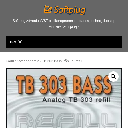
Softplug Adventus VST pistikprogrammid – transs, techno, dubstep
muusika VST plugin
menüü
Kodu
/
Kategooriateta
/ TB 303 Bass Põhjus Refill