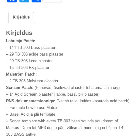
kogus
a
wi
h
c
tt
ar
Kirjeldus
e
er
e
Kirjeldus
b
Lahutaja Patch:
o
–
144 TB 303 Bass plaaster
o
–
29 TB 303 acide bass plaaster
–
20 TB 303 Lead plaaster
k
–
15 TB 303 FX plaaster
Malström Patch:
–
2 TB 303 Malstrom plaaster
Scream Patch:
(Erinevad rüselevad plaaster teha oma laulu cry)
–
14 Acid Scream plaaster Happe, bass, plii plaaster
RNS dokumentatsiooniga:
(Näitab teile, kuidas kasutada neid patch)
– Exemple how to use Matrix
– Base
, Acid ja plii template
– Songs template with every TB-303 bass sounds you dream of
.
Märkus: Drum kit MP3 demo pärit välise täitmine ning ei hõlma TB
303 BASS täitke.