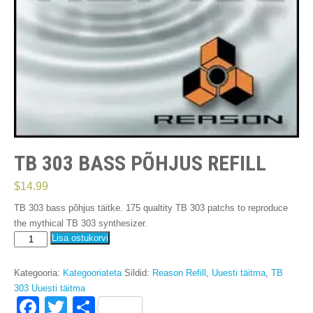
TB 303 BASS PÕHJUS REFILL
$
14.99
TB 303 bass põhjus täitke. 175
qualtity TB
303
patchs to reproduce
the mythical TB
303
synthesizer
.
TB
Lisa ostukorvi
303
Bass
Kategooria:
Kategooriateta
Sildid:
Reason Refill
,
Uuesti täitma
,
TB
Põhjus
303 Uuesti täitma
Refill
F
T
S