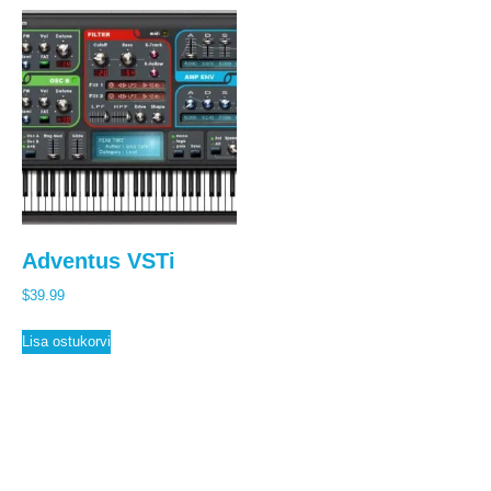
Adventus VSTi
$
39.99
Lisa ostukorvi