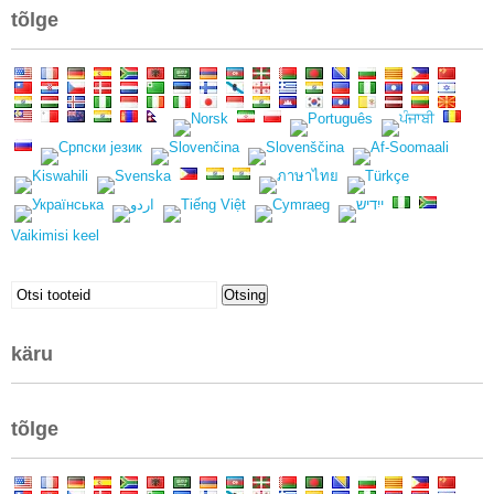
tõlge
Vaikimisi keel
Otsima:
Otsing
käru
tõlge