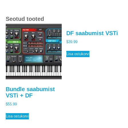
Seotud tooted
DF saabumist VSTi
$
39.99
Lisa ostukorvi
Bundle saabumist
VSTi + DF
$
55.99
Lisa ostukorvi