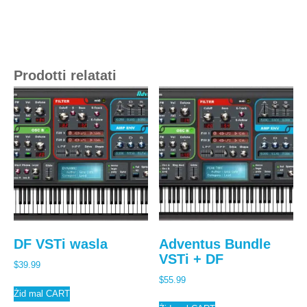
Prodotti relatati
DF VSTi wasla
Adventus Bundle
VSTi + DF
$
39.99
$
55.99
Żid mal CART