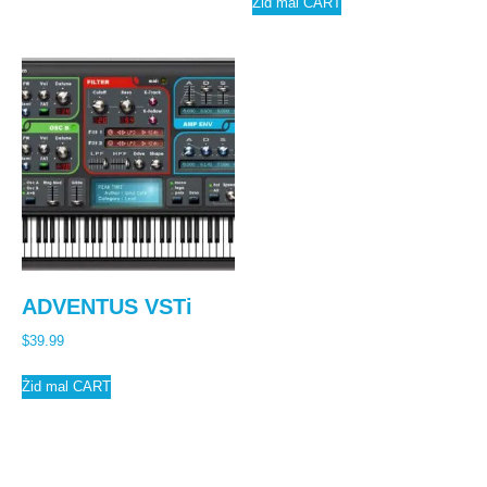
Żid mal CART
ADVENTUS VSTi
$
39.99
Żid mal CART