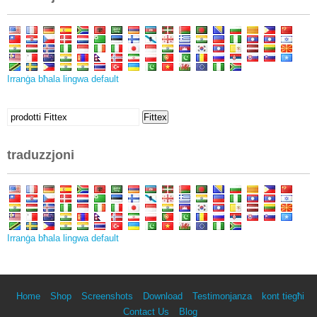
Irranġa bħala lingwa default
Fittex:
Fittex
traduzzjoni
Irranġa bħala lingwa default
Home
Shop
Screenshots
Download
Testimonjanza
kont tiegħi
Contact Us
Blog