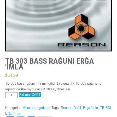
TB 303 BASS RAĠUNI ERĠA
'IMLA
$
14.99
TB 303 bass raġuni mili mill-ġdid. 175
qualtity TB
303
patchs to
reproduce the mythical TB
303
synthesizer
.
TB
Żid mal CART
303
Bass
Kategorija:
Mhux kategorizzat
Tags:
Reason Refill
,
Erġa 'imla
,
TB 303
Raġuni
Erġa 'imla