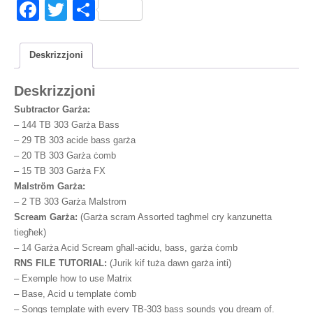
Erġa
F
T
S
'imla
a
wi
h
kwantità
c
tt
ar
Deskrizzjoni
e
er
e
Deskrizzjoni
b
Subtractor Garża:
o
–
144 TB 303 Garża Bass
o
–
29 TB 303 acide bass garża
–
20 TB 303 Garża ċomb
k
–
15 TB 303 Garża FX
Malström Garża:
–
2 TB 303 Garża Malstrom
Scream Garża:
(Garża scram Assorted tagħmel cry kanzunetta
tiegħek)
–
14 Garża Acid Scream għall-aċidu, bass, garża ċomb
RNS FILE TUTORIAL:
(Jurik kif tuża dawn garża inti)
– Exemple how to use Matrix
– Base
, Acid u template ċomb
– Songs template with every TB-303 bass sounds you dream of
.