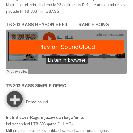
Nota: Il-kit ċilindru fil-demo MP3 ġejjin minn Refills esterni u mhumiex
jinkludu fil-TB 303 Timla BASS.
TB 303
BASS REASON REFILL
–
TRANCE SONG
TB 303
BASS SIMPLE DEMO
Demo sound
Int trid stess Raġuni jużaw dan Erġa 'imla.
inti ser tirċievi l-TB 303 garża (1.1 MG)
Mill email inti ser tirċievi rabta download wara l-ordni tiegħek.