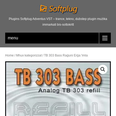
Plugins Softplug Adventus VST – trance, tekno, dubstep plugin mużika
immarkati bis-sottokritt
menu
Home
/
Mhux kategorizzat
/ TB 303 Bass Raġuni Erġa 'imla