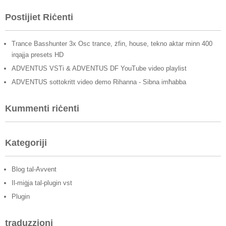
Postijiet Riċenti
Trance Basshunter 3x Osc trance, żfin, house, tekno aktar minn 400
irqajja presets HD
ADVENTUS VSTi & ADVENTUS DF YouTube video playlist
ADVENTUS sottokritt video demo Rihanna - Sibna imħabba
Kummenti riċenti
Kategoriji
Blog tal-Avvent
Il-miġja tal-plugin vst
Plugin
traduzzjoni