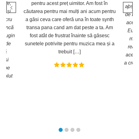
eț uimitor. Am fost în
absolutley eu chiar serios. Pentru a
ai mulți ani acum pentru
de bani !!! Ii iubesc pe fiecare pres
oferă una în toate synth
acest lucru . Și se pare total de gră
 am dat peste a ta. Am
Eu nu sunt un ciudat sunet toată 
strat înainte să găsesc
mea se bazează pe presetări orig
e pentru muzica mea și a
realizate de către factorii de deciz
ebuit […]
acest lucru este absolutley conectaț
a crea bucată de VST. țină pasul lu
Matt