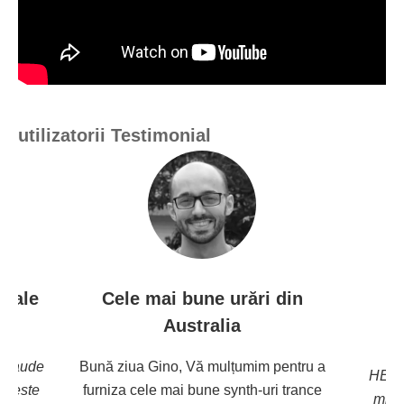
utilizatorii Testimonial
Această mică bucată 
bune urări din
software este absolu
stralia
uimitoare!
 Vă mulțumim pentru a
HELLO !! Doar wan't să spun că a
 bune synth-uri trance
mică bucată de software-ul este u