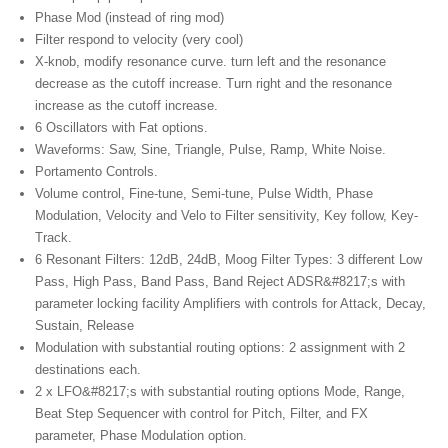
Phase Mod (instead of ring mod)
Filter respond to velocity (very cool)
X-knob,
modify resonance curve
.
turn left and the resonance
decrease as the cutoff increase
.
Turn right and the resonance
increase as the cutoff increase
.
6 Oscillators with Fat options.
Waveforms: Saw, Sine, Triangle, Pulse, Ramp, White Noise.
Portamento Controls.
Volume control, Fine-tune, Semi-tune, Pulse Width, Phase
Modulation, Velocity and Velo to Filter sensitivity, Key follow, Key-
Track.
6 Resonant Filters: 12dB, 24dB, Moog Filter Types: 3
different Low
Pass
, High Pass, Band Pass, Band Reject ADSR&#8217;s with
parameter locking facility Amplifiers with controls for Attack, Decay,
Sustain, Release
Modulation with substantial routing options: 2
assignment with
2
destinations each.
2 x LFO&#8217;s with substantial routing options Mode, Range,
Beat Step Sequencer with control for Pitch, Filter,
and FX
parameter
, Phase Modulation option.