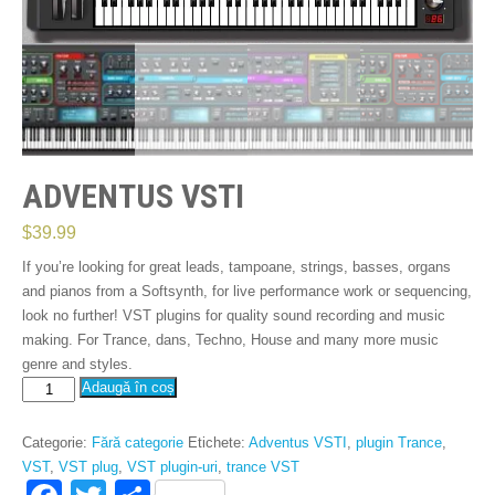
ADVENTUS VSTI
$
39.99
If you’re looking for great leads, tampoane, strings, basses, organs
and pianos from a Softsynth, for live performance work or sequencing,
look no further! VST plugins for quality sound recording and music
making. For Trance, dans, Techno, House and many more music
genre and styles.
Adventus
Adaugă în coș
VSTi
cantitate
Categorie:
Fără categorie
Etichete:
Adventus VSTI
,
plugin Trance
,
VST
,
VST plug
,
VST plugin-uri
,
trance VST