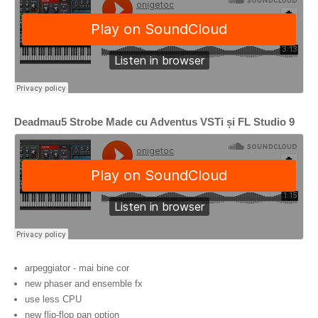
Deadmau5 Strobe Made cu Adventus VSTi și FL Studio 9
arpeggiator - mai bine cor
new phaser and ensemble fx
use less CPU
new flip-flop pan option