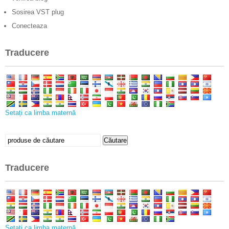
Sosirea VST plug
Conecteaza
Traducere
Setați ca limba maternă
Caută:
Căutare
Traducere
Setați ca limba maternă