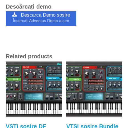
Descărcați demo
Descarca Demo sosire
Încercați Adventus Demo acum
Related products
VSTi sosire DF
VTSI sosire Bundle