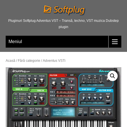
Pluginuri Softplug Adventus VST – Transă, techno, VST muzica Dubstep
plugin
Meniul
Acasă
/
Fără categorie
/ Adventus VSTi