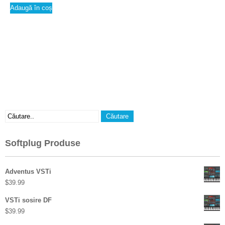
Adaugă în coș
Softplug Produse
Adventus VSTi
$
39.99
VSTi sosire DF
$
39.99