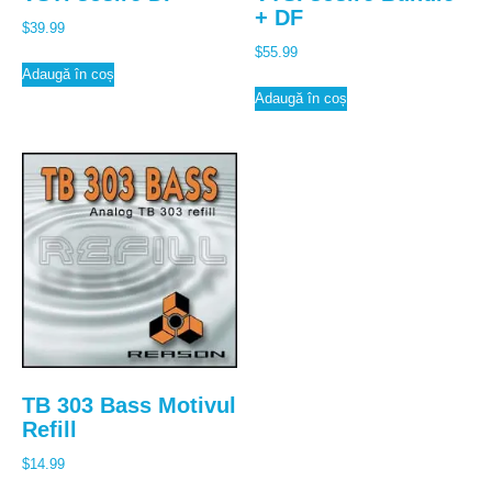
+ DF
$
39.99
$
55.99
Adaugă în coș
Adaugă în coș
TB 303 Bass Motivul
Refill
$
14.99