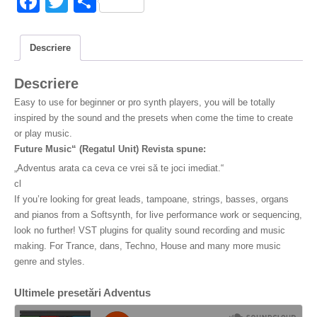
F
T
S
a
wi
h
c
tt
ar
Descriere
e
er
e
Descriere
b
Easy to use for beginner or pro synth players,
you will be totally
o
inspired by the sound and the presets when come the time to create
o
or play music
.
Future Music“ (Regatul Unit) Revista spune:
k
„Adventus arata ca ceva ce vrei să te joci imediat.“
cl
If you’re looking for great leads, tampoane, strings, basses, organs
and pianos from a Softsynth, for live performance work or sequencing,
look no further! VST plugins for quality sound recording and music
making. For Trance, dans, Techno, House and many more music
genre and styles.
Ultimele presetări Adventus