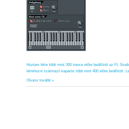
b
t
a
o
t
r
o
e
e
k
r
Hoztam létre több mint 300 trance előre beállított az FL Stu
létrehozni származó kaparós több mint 400 előre beállított. Let
Olvass tovább »