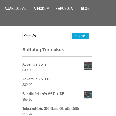
AJÁNLÓLEVÉL
A FIÓKOM
KAPCSOLAT
BLOG
Softplug Termékek
Adventus VSTi
$
39.99
Adventus VSTi DF
$
39.99
Bundle érkezés VSTi + DF
$
55.99
Tuberkulózis 303 Bass Ok utántöltő
$
14.99