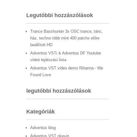
Legutóbbi hozzászólások
Trance Basshunter 3x OSC trance, tánc,
ház, techno több mint 400 patchs előre
beállított HD
Adventus VSTi & Adventus DF Youtube
videó lejátszási lista
Adventus VST video demo Rihanna - We
Found Love
legutóbbi hozzászólások
Kategóriák
Adventus blog
Adventus VST plug-in