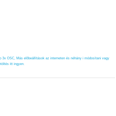
dio 3x OSC, Más elõbeállítások az interneten és néhány i módosítani vagy
öltés itt ingyen.