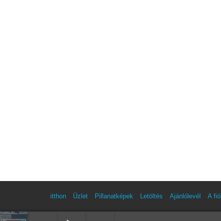
itthon
Üzlet
Pillanatképek
Letöltés
Ajánlólevél
A fi