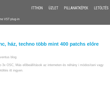
ITTHON
ÜZLET
PILLANATKÉPEK
LETÖLTÉS
ene VST plug-in
c, ház, techno több mint 400 patchs előre
ventus blog
dio 3x OSC, Más elõbeállítások az interneten és néhány i módosítani vagy
öltés itt ingyen.