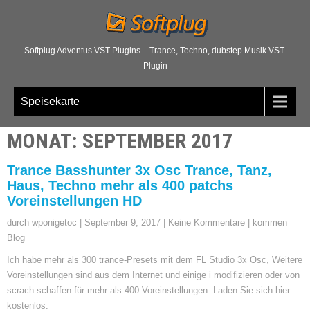
Softplug Adventus VST-Plugins – Trance, Techno, dubstep Musik VST-
Plugin
Speisekarte
MONAT:
SEPTEMBER 2017
Trance Basshunter 3x Osc Trance, Tanz,
Haus, Techno mehr als 400 patchs
Voreinstellungen HD
durch wponigetoc
|
September 9, 2017
|
Keine Kommentare
|
kommen
Blog
Ich habe mehr als 300 trance-Presets mit dem FL Studio 3x Osc, Weitere
Voreinstellungen sind aus dem Internet und einige i modifizieren oder von
scrach schaffen für mehr als 400 Voreinstellungen. Laden Sie sich hier
kostenlos.