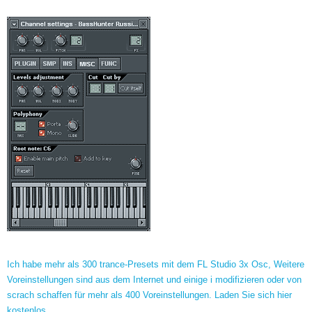
Ich habe mehr als 300 trance-Presets mit dem FL Studio 3x Osc, Weitere
Voreinstellungen sind aus dem Internet und einige i modifizieren oder von
scrach schaffen für mehr als 400 Voreinstellungen. Laden Sie sich hier
kostenlos.