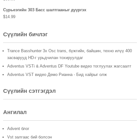
Сүрьеэгийн 303 Басс шалтгааныг дүүргэх
$
14.99
Сүүлийн бичлэг
Trance Basshunter 3x Osc trans, бүжгийн, байшин, техно илүү 400
засварууд HD-г урьдчилан тохируулдаг
Adventus VSTi & Adventus DF Youtube видео тоглуулах жагсаалт
Adventus VST видео Демо Рианна - Бид хайрыг олж
Сүүлийн сэтгэгдэл
Ангилал
Advent блог
Vst залгаас бий болсон