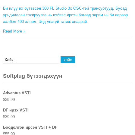
Би илүү их бүтээсэн 300 FL Studio 3x OSC-тэй трансуртууд, Бусад
урьдчилсан тохируулга нь вэбээс ирсэн бөгөөд зарим нь би өөрөөр
хэлбэл 400 элнөл. Энд үнэгүй татаж аваарай.
Read More
»
Softplug бүтээгдэхүүн
Adventus VSTi
$
39.99
DF ирэх VSTi
$
39.99
Боодолтой ирсэн VSTI + DF
$
55.99