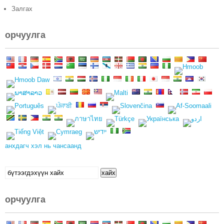
Залгах
орчуулга
анхдагч хэл нь чансаанд
Хайх:
хайх
орчуулга