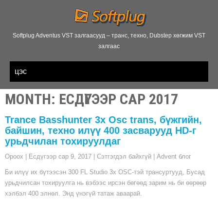
Softplug Adventus VST залгаасууд – транс, техно, Dubstep хөгжим VST
залгаас
цэс
MONTH
:
ЕСДҮГЭЭР САР 2017
Trance Basshunter 3x Osc trans, бүжгийн,
байшин, техно илүү 400 засварууд HD-г
урьдчилан тохируулдаг
Ороох
|
Есдүгээр сар 9, 2017
|
Сэтгэгдэл байхгүй
|
Advent блог
Би илүү их бүтээсэн 300 FL Studio 3x OSC-тэй трансуртууд, Бусад
урьдчилсан тохируулга нь вэбээс ирсэн бөгөөд зарим нь би өөрөөр
хэлбэл 400 элнөл. Энд үнэгүй татаж аваарай.