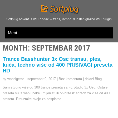
Softplug Adventus VST dodaci – trans, techno, dubstep glazbe VST plugin
Meni
MONTH
:
SEPTEMBAR 2017
Trance Basshunter 3x Osc transu, ples,
kuća, techno više od 400 PRISIVACI preseta
HD
by wponigetoc
|
septembar 9, 2017
|
Bez komentara
|
dolazi Blog
Sam stvorio više od 300 trance preseta sa FL Studio 3x Osc, Ostale
preseta su iz web i neke i mijenjati ili otvorite iz scrach za više od 400
preseta. Preuzmite ovdje za besplatno.