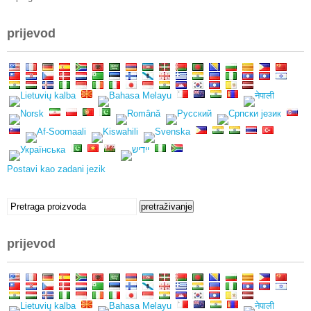
prijevod
Postavi kao zadani jezik
tražiti:
pretraživanje
prijevod