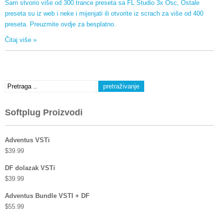
Sam stvorio više od 300 trance preseta sa FL Studio 3x Osc, Ostale
preseta su iz web i neke i mijenjati ili otvorite iz scrach za više od 400
preseta. Preuzmite ovdje za besplatno.
Čitaj više »
Softplug Proizvodi
Adventus VSTi
$
39.99
DF dolazak VSTi
$
39.99
Adventus Bundle VSTI + DF
$
55.99