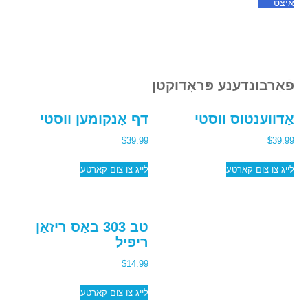
איצט
פֿאַרבונדענע פּראָדוקטן
אַדווענטוס ווסטי
דף אָנקומען ווסטי
$
39.99
$
39.99
לייג צו צום קארטע
לייג צו צום קארטע
טב 303 באַס ריזאַן
ריפיל
$
14.99
לייג צו צום קארטע