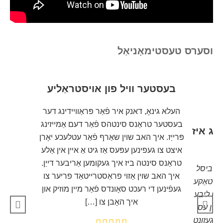
וסערס טעסטימאָניאַל
בעסטער וויל פון אויסטראַליע
העלא גינאָ, דאנק איר פֿאַר פּראַוויידינג דער
בעסטער טראַנס סינטהס פֿאַר דעם אַמייזינג
ארג איז
פּרייַז. איך האב שוין שאַרף פֿאַר עטלעכע יאָרן
!
איצט צו געפינען עפּעס אַז גיט אַ איין אין אַלע
טראַנס סינטה ביז איך געקומען אַריבער דייַן.
דאָס ביסל
איך האב שוין אַזוי פראַסטרייטאַד פריער צו
איך טאַקע
געפֿינען די רעכט סאָונדס פֿאַר מיין מוזיק און
! וו ליבע
איך האָבן צו […]
 און עס
אַ געזונט