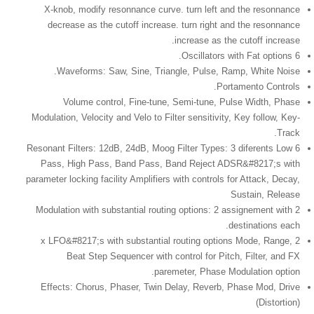
X-knob, modify resonnance curve. turn left and the resonnance
decrease as the cutoff increase. turn right and the resonnance
increase as the cutoff increase.
6 Oscillators with Fat options.
Waveforms: Saw, Sine, Triangle, Pulse, Ramp, White Noise.
Portamento Controls.
Volume control, Fine-tune, Semi-tune, Pulse Width, Phase
Modulation, Velocity and Velo to Filter sensitivity, Key follow, Key-
Track.
6 Resonant Filters: 12dB, 24dB, Moog Filter Types: 3 diferents Low
Pass, High Pass, Band Pass, Band Reject ADSR&#8217;s with
parameter locking facility Amplifiers with controls for Attack, Decay,
Sustain, Release
Modulation with substantial routing options: 2 assignement with 2
destinations each.
2 x LFO&#8217;s with substantial routing options Mode, Range,
Beat Step Sequencer with control for Pitch, Filter, and FX
paremeter, Phase Modulation option.
Effects: Chorus, Phaser, Twin Delay, Reverb, Phase Mod, Drive
(Distortion)