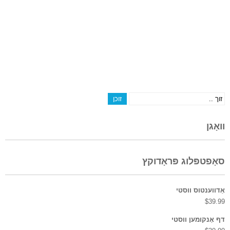
וואָגן
סאָפטפּלוג פּראָדוקץ
אַדווענטוס ווסטי
$
39.99
דף אָנקומען ווסטי