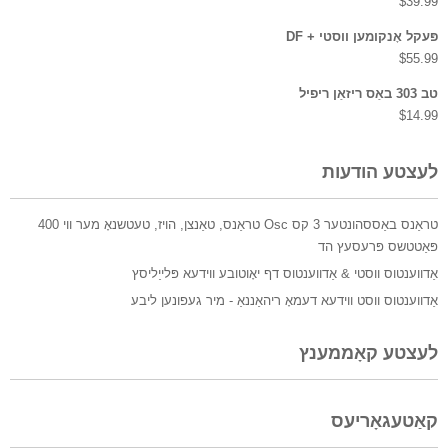
$
39.99
פּעקל אָנקומען ווסטי + DF
$
55.99
טב 303 באַס ריזאַן ריפיל
$
14.99
לעצטע הודעות
טראַנס באַססהונטער 3 קס Osc טראַנס, טאַנצן, הויז, טעטשנאָ מער ווי 400
פּאַטטשס פּרעסעץ הד
אַדווענטוס ווסטי & אַדווענטוס דף יאָוטובע ווידעא פּלייַליסץ
אַדווענטוס ווסט ווידעא דעמאָ ריהאַננאַ - מיר געפונען ליבע
לעצטע קאָממענץ
קאַטעגאָריעס