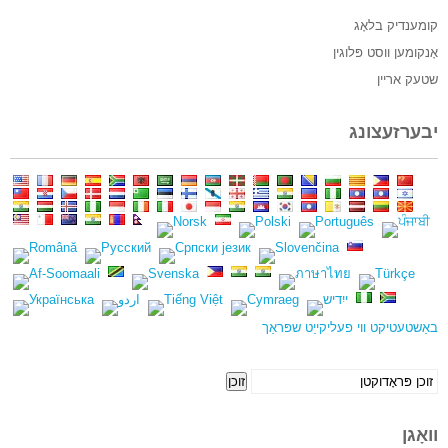
קומענדיק בלאָג
אָנקומען ווסט פּלוגין
שטעק אריין
יבערזעצונג
באַשטעטיקט ווי פעליקייַט שפּראַך
אויף
זוכן
זיכען:
וואָגן