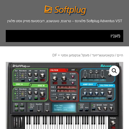
Softplug Adventus VST פּלוגינס – טראַנס, טעטשנאָ, דובסטעפּ מוזיק ווסט פּלוגין
מעניו
היים
/
ונקאַטעגאָריזעד
/ פּעקל אָנקומען ווסטי + DF