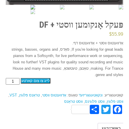
פּעקל אָנקומען ווסטי + DF
$
55.99
אַדווענטוס ווסטי + אַדווענטוס דף.
If you’re looking for great leads, פּאַדס, strings, basses, organs and
pianos from a Softsynth, for live performance work or sequencing,
look no further! VST plugins for quality sound recording and music
making. For Trance, טאַנצן, טעטשנאָ, House and many more music
genre and styles.
לייג צו צום קארטע
פּעקל
אָנקומען
ווסטי
קאַטעגאָריע:
ונקאַטעגאָריזעד
טאַגס:
אַדווענטוס ווסטי
,
טראַנס פּלוגין
,
VST
,
+
ווסט פּלוגין
,
ווסט פּלוגינס
,
ווסט טראַנס
DF
S
T
F
קוואַנטיטי
h
wi
a
ar
tt
c
באַשרייַבונג