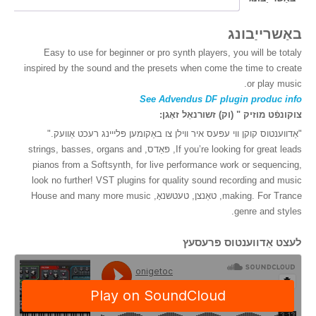
e
er
e
באַשרייַבונג
b
Easy to use for beginner or pro synth players, you will be totaly
o
inspired by the sound and the presets when come the time to create
o
or play music.
See Advendus DF plugin produc info
k
צוקונפֿט מוזיק " (וק) זשורנאַל זאָגן:
"אַדווענטוס קוקן ווי עפּעס איר ווילן צו באַקומען פּלייינג רעכט אַוועק."
If you’re looking for great leads, פּאַדס, strings, basses, organs and
pianos from a Softsynth, for live performance work or sequencing,
look no further! VST plugins for quality sound recording and music
making. For Trance, טאַנצן, טעטשנאָ, House and many more music
genre and styles.
לעצט אַדווענטוס פּרעסעץ